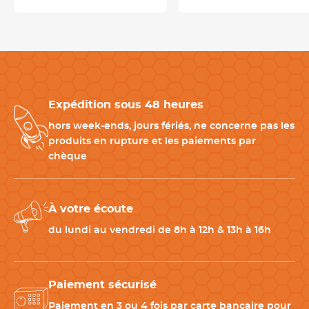
Grâce à ses 3 empreintes, ce moule tablette chocolat
professionnel permet de
produire plusieurs tablettes en une
seule opération.
Chaque tablette présente un design classique de 15 carrés,
idéal pour :
- Tablettes de chocolat noir
- Tablettes de chocolat au lait
Expédition sous 48 heures
- Tablettes de chocolat blanc
- Chocolats garnis de fruits secs
hors week-ends, jours fériés, ne concerne pas les
- Tablettes aux fruits ou épices
produits en rupture et les paiements par
- Créations artisanales personnalisées
chèque
Pourquoi choisir un moule en polycarbonate pour le
À votre écoute
chocolat ?
du lundi au vendredi de 8h à 12h & 13h à 16h
Le moule à chocolat en polycarbonate est particulièrement
apprécié par les chocolatiers pour sa rigidité et la qualité de
finition qu'il procure. Contrairement aux moules souples, il
Paiement sécurisé
conserve parfaitement la forme des empreintes
et favorise
Paiement en 3 ou 4 fois par carte bancaire pour
une cristallisation homogène du chocolat. Il permet ainsi