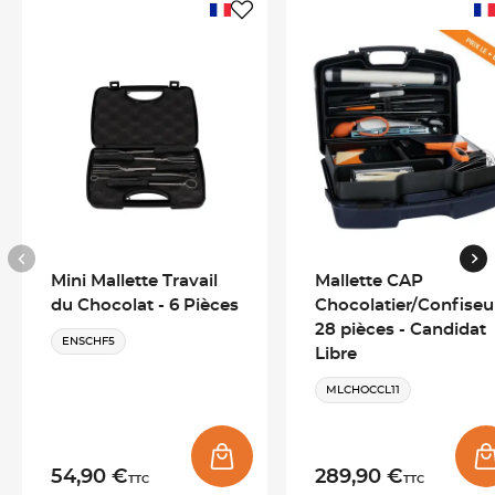
moulage du chocolat tempéré et permet d'obtenir des
tablettes parfaitement régulières. Ce moule pour tablette de
chocolat convient aussi bien à une
utilisation professionnelle
qu'aux passionnés
souhaitant fabriquer leurs propres
tablettes maison.
Moule tablette chocolat en polycarbonate professionnel
Le
polycarbonate
est le matériau de référence pour la
fabrication de tablettes de chocolat. Sa surface parfaitement
Mini Mallette Travail
Mallette CAP
lisse favorise l'obtention d'un chocolat brillant après
du Chocolat - 6 Pièces
Chocolatier/Confiseu
cristallisation tout en facilitant le démoulage. Ce moule
28 pièces - Candidat
chocolat en polycarbonate offre une excellente résistance à un
ENSCHF5
Libre
usage répété et permet de reproduire des tablettes régulières
avec une finition professionnelle.
MLCHOCCL11
Moule à chocolat pour fabriquer 3 tablettes de 15 carrés
54,90 €
289,90 €
TTC
TTC