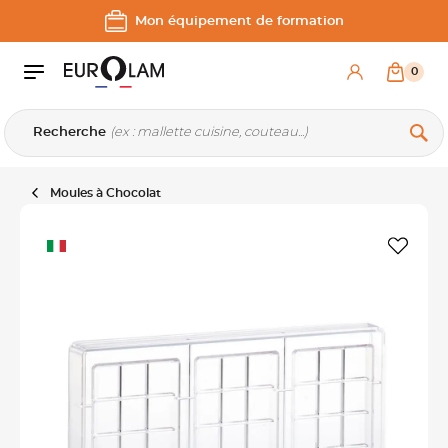
Aller au contenu
Aller à la navigation principale
Mon équipement de formation
0
Recherche
Moules à Chocolat