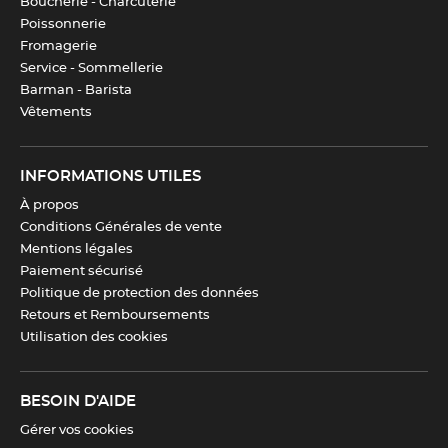
Boucherie - Charcuterie
Poissonnerie
Dimensions
Tablette : 14 x 7 x 1 cm
Fromagerie
Service - Sommellerie
Barman - Barista
Longueur
27.5 cm
Vêtements
Largeur
17.5 cm
INFORMATIONS UTILES
À propos
Hauteur
2.6 cm
Conditions Générales de vente
Mentions légales
Paiement sécurisé
Couleur(s)
Transparent
Politique de protection des données
Retours et Remboursements
Fabrication
Italie
Utilisation des cookies
Compatibilité
Réfrigérateur
,
Congélateur
BESOIN D'AIDE
Gérer vos cookies