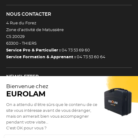
Nombre de pièces
3
NOUS CONTACTER
Télécharger la fiche produit
4 Rue du Forez
Zone d’activité de Matussière
CS 20029
63300 -
THIERS
Service Pro & Particulier :
04 73 53 69 60
Service Formation & Apprenant :
04 73 53 60 64
NEWSLETTER
Inscrivez-vous à notre newsletter et recevez toutes nos
actualtiés et bons plans.
(Esc)
Je m’inscris à la newsletter
Newsletter
Adresse e-mail *
SUIVEZ NOUS !
9.3
(Esc)