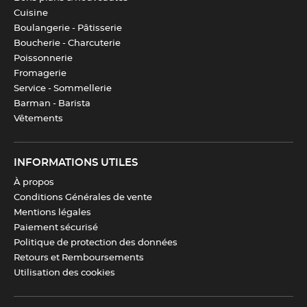
Capacité
380 gr
Cuisine
Boulangerie - Pâtisserie
Couleur(s)
Transparent
Boucherie - Charcuterie
Poissonnerie
Fromagerie
Fabrication
Italie
Service - Sommellerie
Barman - Barista
Vêtements
Compatibilité
Réfrigérateur
INFORMATIONS UTILES
Dimensions cavité
141 x 204 mm
À propos
Conditions Générales de vente
Télécharger la fiche produit
Mentions légales
Paiement sécurisé
Politique de protection des données
Retours et Remboursements
Utilisation des cookies