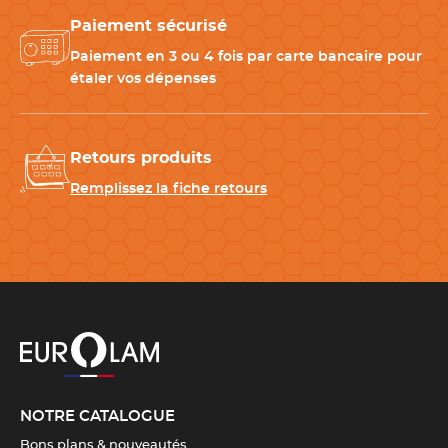
dans les laboratoires de pâtisserie et chocolaterie.
Paiement sécurisé
Paiement en 3 ou 4 fois par carte bancaire pour
Produits à associer avec votre moule à chocolat
étaler vos dépenses
Pour réaliser
vos moulages dans les meilleures conditions,
nous vous conseillons de compléter votre matériel de
Retours produits
chocolaterie avec :
-
Thermomètre à chocolat
: pour maîtriser le tempérage et
Remplissez la fiche retours
obtenir une finition brillante.
-
Spatule à chocolat
: racler le surplus de chocolat et obtenir
des coques régulières.
-
Racloir à chocolat
: facilite le travail sur les moules et assure
une finition propre.
CARACTÉRISTIQUES TECHNIQUES
Matériau
Polycarbonate
NOTRE CATALOGUE
Bons plans & nouveautés