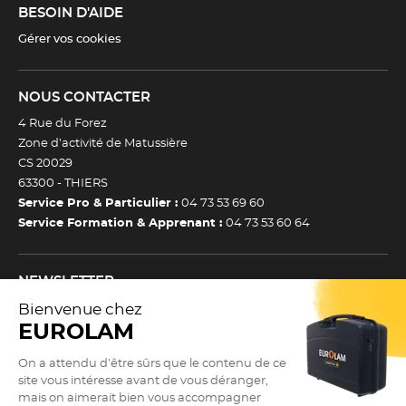
BESOIN D'AIDE
Gérer vos cookies
NOUS CONTACTER
4 Rue du Forez
Zone d’activité de Matussière
CS 20029
63300 -
THIERS
Service Pro & Particulier :
04 73 53 69 60
Service Formation & Apprenant :
04 73 53 60 64
NEWSLETTER
Inscrivez-vous à notre newsletter et recevez toutes nos
actualtiés et bons plans.
(Esc)
Je m’inscris à la newsletter
Newsletter