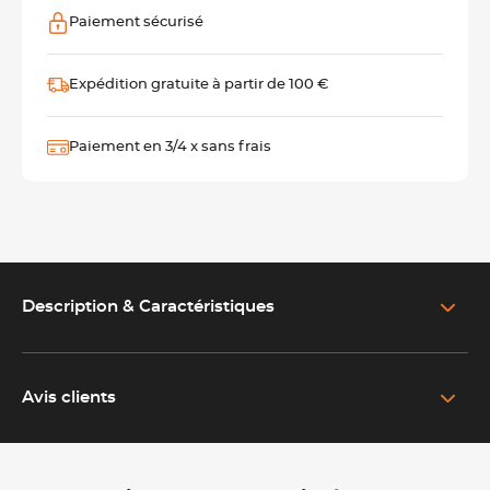
Paiement sécurisé
Expédition gratuite à partir de 100 €
Paiement en 3/4 x sans frais
Description & Caractéristiques
EN SAVOIR PLUS SUR LE PRODUIT
Moule à chocolat œuf professionnel en polycarbonate 14 x
20 cm
Avis clients
Conçu pour les chocolatiers professionnels, pâtissiers et artisans,
ce moule à chocolat œuf
Martellato permet de réaliser des