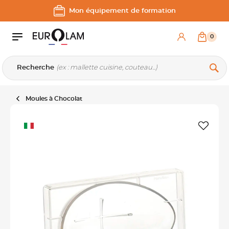
Aller au contenu
Aller à la navigation principale
Mon équipement de formation
0
Recherche
Moules à Chocolat