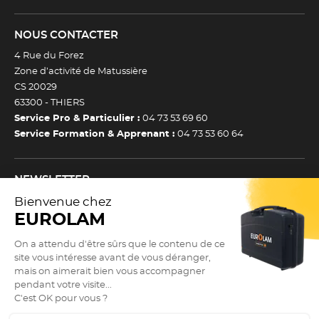
NOUS CONTACTER
4 Rue du Forez
Zone d’activité de Matussière
CS 20029
63300 -
THIERS
Service Pro & Particulier :
04 73 53 69 60
Service Formation & Apprenant :
04 73 53 60 64
NEWSLETTER
Inscrivez-vous à notre newsletter et recevez toutes nos
actualtiés et bons plans.
(Esc)
Je m’inscris à la newsletter
Newsletter
Adresse e-mail *
SUIVEZ NOUS !