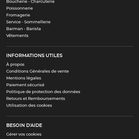
Boucherie - Charcuterie
Poissonnerie
Fromagerie
Entretien
Compatible avec le lave-
Service - Sommellerie
vaisselle
Barman - Barista
Vêtements
Couleur(s)
Vert
,
Inox
INFORMATIONS UTILES
Dimensions
Taille du réservoir : 18 cm x 32,5
À propos
cm x 10 cm
Conditions Générales de vente
Mentions légales
Longueur
Paiement sécurisé
24 cm
Politique de protection des données
Retours et Remboursements
Tension
230 V
Utilisation des cookies
Télécharger la fiche produit
BESOIN D'AIDE
Gérer vos cookies