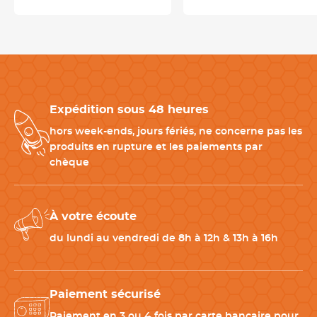
tempérer le chocolat convient également à la réalisation de
moulages, d'enrobages, de décors et de finitions
pâtissières.
Elle répond parfaitement aux besoins des
chocolatiers, pâtissiers et confiseurs recherchant une solution
simple et fiable.
Expédition sous 48 heures
Tempéreuse de comptoir facile à nettoyer
hors week-ends, jours fériés, ne concerne pas les
Le réservoir inox et le couvercle amovibles
facilitent
produits en rupture et les paiements par
l'entretien quotidien.
Robuste et adaptée à un usage
chèque
professionnel, cette tempéreuse à chocolat professionnelle
accompagne efficacement les productions artisanales tout en
garantissant
simplicité d'utilisation et précision thermique
.
À votre écoute
du lundi au vendredi de 8h à 12h & 13h à 16h
Produits complémentaires pour votre tempéreuse
chocolat professionnelle
Paiement sécurisé
Pour compléter votre
équipement de chocolaterie
professionnelle,
nous vous recommandons :
Paiement en 3 ou 4 fois par carte bancaire pour