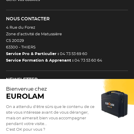
NOUS CONTACTER
4 Rue du Forez
Zone d’activité de Matussière
CS 20029
63300 -
THIERS
Service Pro & Particulier :
04 73 53 69 60
Service Formation & Apprenant :
04 73 53 60 64
NEWSLETTER
Inscrivez-vous à notre newsletter et recevez toutes nos
actualtiés et bons plans.
(Esc)
Je m’inscris à la newsletter
Newsletter
Adresse e-mail *
SUIVEZ NOUS !