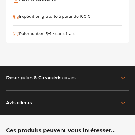
Expédition gratuite à partir de 100 €
Paiement en 3/4 x sans frais
Description & Caractéristiques
EN SAVOIR PLUS SUR LE PRODUIT
Filtrez sans limites avec ce passe bouillon Lacor
Avis clients
Idéal pour les professionnels de la restauration et les particuliers
exigeants, ce
passe-bouillon est fabriqué en acier
inoxydable 18/10.
Ces produits peuvent vous intéresser...