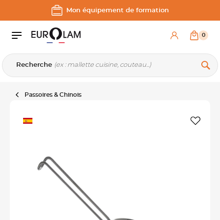
Aller au contenu
Aller à la navigation principale
Mon équipement de formation
0
Recherche
Passoires & Chinois