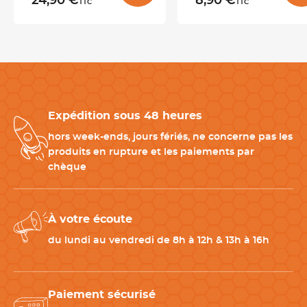
24,90 €
8,90 €
TTC
TTC
l'entreprise LACOR commercialise une gamme de produits
pouvant convenir aux amateurs de cuisines comme aux
professionnels.
CARACTÉRISTIQUES TECHNIQUES
Expédition sous 48 heures
Matériau
Acier Inoxydable 18/10
hors week-ends, jours fériés, ne concerne pas les
produits en rupture et les paiements par
Diamètre
8 cm, 10 cm, 12 cm, 14 cm, 16
chèque
cm, 18 cm, 20 cm, 23 cm
Entretien
Compatible avec le lave-
À votre écoute
vaisselle
du lundi au vendredi de 8h à 12h & 13h à 16h
Couleur(s)
Inox
Paiement sécurisé