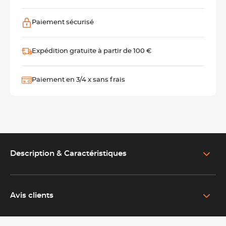
Paiement sécurisé
Expédition gratuite à partir de 100 €
Paiement en 3/4 x sans frais
Description & Caractéristiques
EN SAVOIR PLUS SUR LE PRODUIT
Moule demi-sphère chocolat professionnel pour pâtisserie
et chocolaterie
Avis clients
Conçu pour les professionnels des métiers de bouche,
ce