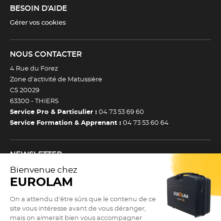
BESOIN D'AIDE
Gérer vos cookies
NOUS CONTACTER
4 Rue du Forez
Zone d’activité de Matussière
CS 20029
63300 -
THIERS
Service Pro & Particulier :
04 73 53 69 60
Service Formation & Apprenant :
04 73 53 60 64
NEWSLETTER
Inscrivez-vous à notre newsletter et recevez toutes nos
actualtiés et bons plans.
(Esc)
Je m’inscris à la newsletter
Newsletter