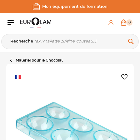
Aller au contenu
Aller à la navigation principale
Mon équipement de formation
0
Recherche
Matériel pour le Chocolat