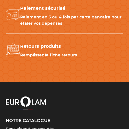
Ø 25 mm – 32 empreintes
Paiement sécurisé
Ø 41 mm – 15 empreintes
Ø 59 mm – 10 empreintes
Paiement en 3 ou 4 fois par carte bancaire pour
Ø 70 mm – 6 empreintes
étaler vos dépenses
Ø 80 mm – 3 empreintes
Ø 92 mm – 6 empreintes
Retours produits
CARACTÉRISTIQUES TECHNIQUES
Remplissez la fiche retours
Matériau
Polycarbonate
Diamètre
18 mm
,
25 mm
,
41 mm
,
59
mm
,
70 mm
,
80 mm
,
92 mm
Couleur(s)
Bleu
NOTRE CATALOGUE
Télécharger la fiche produit