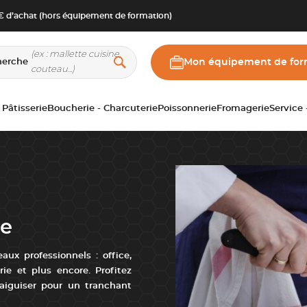
 d’achat (hors équipement de formation)
herche
Mon équipement de for
 Pâtisserie
Boucherie - Charcuterie
Poissonnerie
Fromagerie
Service
pe
aux professionnels : office,
ie et plus encore. Profitez
 aiguiser pour un tranchant