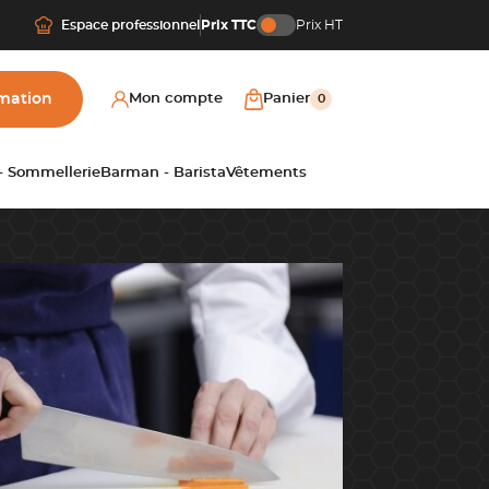
Espace professionnel
Prix TTC
Prix HT
mation
Mon compte
Panier
0
 - Sommellerie
Barman - Barista
Vêtements