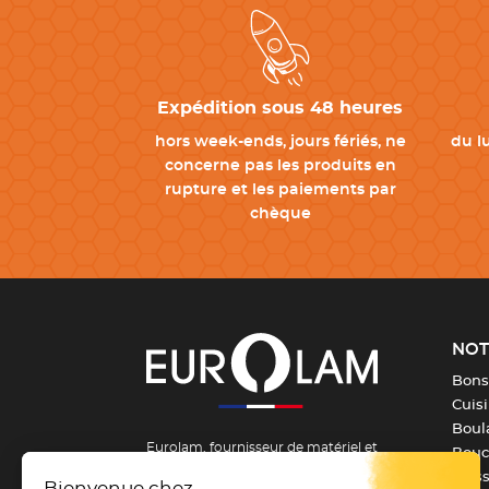
Expédition sous 48 heures
hors week-ends, jours fériés, ne
du l
concerne pas les produits en
rupture et les paiements par
chèque
NOT
Bons
Cuis
Boula
Eurolam, fournisseur de matériel et
Bouch
d’équipement pour la formation et les
Pois