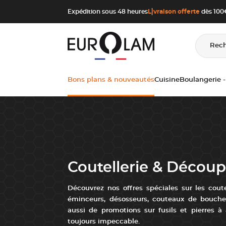
Aller au contenu
Aller à la navigation principale
Expédition sous 48 heures
Livraison offerte
dès 100€
Rec
Bons plans & nouveautés
Cuisine
Boulangerie -
Coutellerie & Décou
Découvrez nos offres spéciales sur les coute
éminceurs, désosseurs, couteaux de boucher
aussi de promotions sur fusils et pierres à
toujours impeccable.