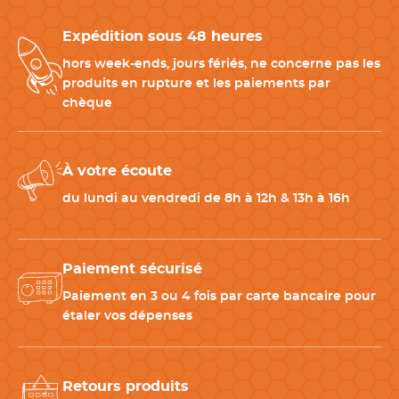
simples à utiliser et efficaces pour les préparations de précision.
Expédition sous 48 heures
Son format compact permet de
disposer rapidement des
accessoires
essentiels en cuisine.
hors week-ends, jours fériés, ne concerne pas les
produits en rupture et les paiements par
chèque
Complétez votre matériel de préparation culinaire
Pour optimiser vos préparations et découpes en cuisine,
À votre écoute
associez ce set avec des accessoires
complémentaires
adaptés :
du lundi au vendredi de 8h à 12h & 13h à 16h
-
Planche à découper professionnelle
: parfaite pour travailler
fruits et agrumes
-
Presse-agrumes manuel
: recommandé pour extraire
Paiement sécurisé
facilement les jus d’agrumes
-
Mandoline cuisine
: pratique pour réaliser des découpes fines
Paiement en 3 ou 4 fois par carte bancaire pour
et régulières
étaler vos dépenses
CARACTÉRISTIQUES TECHNIQUES
Retours produits
Poids
200 g