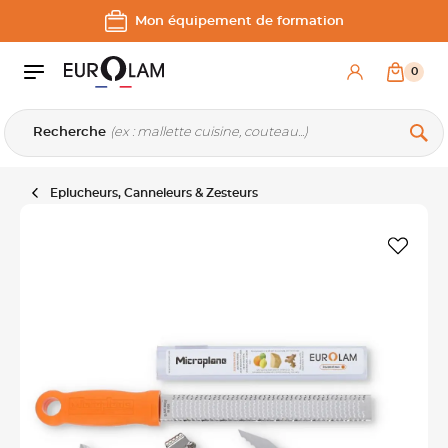
Aller au contenu
Aller à la navigation principale
Mon équipement de formation
0
Recherche
Eplucheurs, Canneleurs & Zesteurs