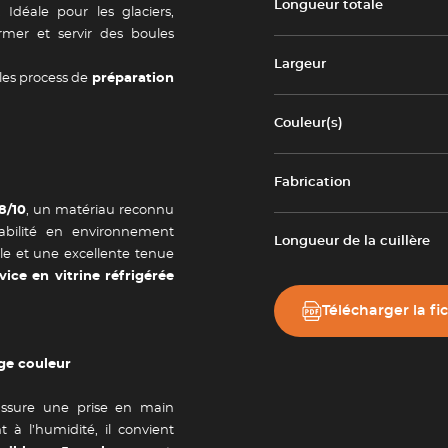
Longueur totale
 Idéale pour les glaciers,
ormer et servir des boules
Largeur
les process de
préparation
Couleur(s)
Fabrication
8/10
, un matériau reconnu
abilité en environnement
Longueur de la cuillère
ale et une excellente tenue
vice en vitrine réfrigérée
Télécharger la fi
age couleur
Newsletter
ssure une prise en main
 à l’humidité, il convient