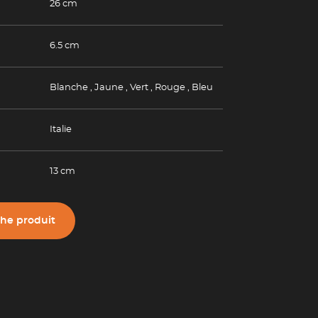
26 cm
6.5 cm
Blanche
,
Jaune
,
Vert
,
Rouge
,
Bleu
Italie
13 cm
che produit
(Esc)
(Esc)