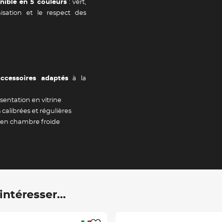
tailles
Adresse e-mail *
nible en 5 couleurs
: vert,
nisation et le respect des
Valider
ccessoires adaptés
à la
ésentation en vitrine
 calibrées et régulières
e en chambre froide
ntéresser...