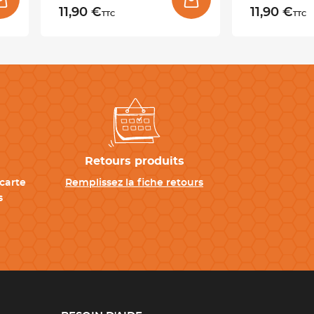
11,90 €
11,90 €
TTC
TTC
Retours produits
carte
Remplissez la fiche retours
s