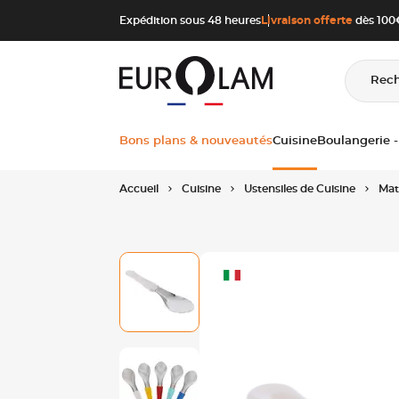
Aller au contenu
Aller à la navigation principale
Expédition sous 48 heures
Livraison offerte
dès 100€
Rec
Bons plans & nouveautés
Cuisine
Boulangerie -
Accueil
Cuisine
Ustensiles de Cuisine
Mat