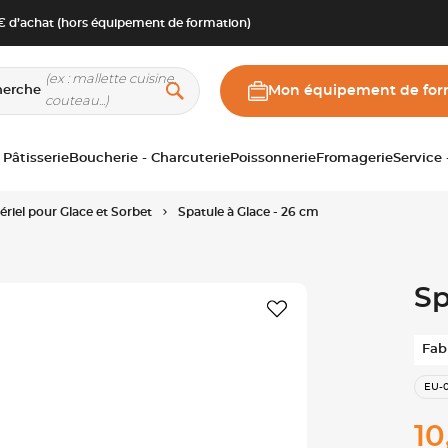
 d’achat (hors équipement de formation)
herche
Mon équipement de for
 Pâtisserie
Boucherie - Charcuterie
Poissonnerie
Fromagerie
Service
ériel pour Glace et Sorbet
Spatule à Glace - 26 cm
Sp
Fab
EU-
10