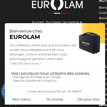
NOT
Bons
Cuis
Boula
Eurolam, fournisseur de matériel et
Bouch
d’équipement pour la formation et les
Pois
métiers de bouche depuis 1984 !
From
Serv
Vous êtes un passionné, un apprenti ou
Barm
un professionnel des métiers de
Vête
bouche et vous recherchez du
matériel de cuisine professionnel
?
Vous êtes au bon endroit !
Depuis
NOU
1984
, Eurolam est le fournisseur de
4 Ru
référence de l’
équipement des CHR et
Zone 
des métiers de bouche
.
CS 2
9.3
6330
/10
2879 avis
Servi
53 69
Serv