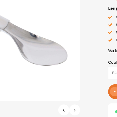
Les 
Voir 
Cou
Bl