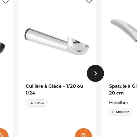
Cuillère à Glace – 1/20 ou
Spatule à G
1/24
20 cm
Martellato
EU-00432
EU-008122