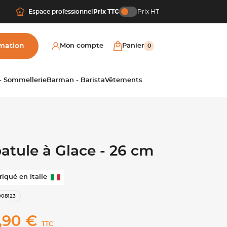
Espace professionnel
Prix TTC
Prix HT
mation
Mon compte
Panier
0
 - Sommellerie
Barman - Barista
Vêtements
atule à Glace - 26 cm
riqué en Italie
008123
,90 €
TTC