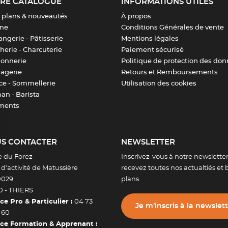
RE CATALOGUE
INFORMATIONS UTILES
 plans & nouveautés
À propos
ine
Conditions Générales de vente
ngerie - Pâtisserie
Mentions légales
erie - Charcuterie
Paiement sécurisé
sonnerie
Politique de protection des do
agerie
Retours et Remboursements
ice - Sommellerie
Utilisation des cookies
an - Barista
ments
S CONTACTER
NEWSLETTER
e du Forez
Inscrivez-vous à notre newsletter
d’activité de Matussière
recevez toutes nos actualtiés et 
0029
plans.
0 -
THIERS
ce Pro & Particulier :
04 73
Je m’inscris à la newslet
 60
ice Formation & Apprenant :