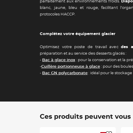
Guide des 
parfaitement aux environnements froids.
Dispo
blanc, jaune, bleu et rouge, facilitant l’orga
protocoles HACCP.
Complétez votre équipement glacier
Optimisez votre poste de travail avec
des a
préparation et au service des desserts glacés :
-
Bac à glace inox
: pour la conservation et la pr
-
Cuillère portionneuse à glace
: pour des boules
-
Bac GN polycarbonate
: idéal pour le stockag
Ces produits peuvent vous i