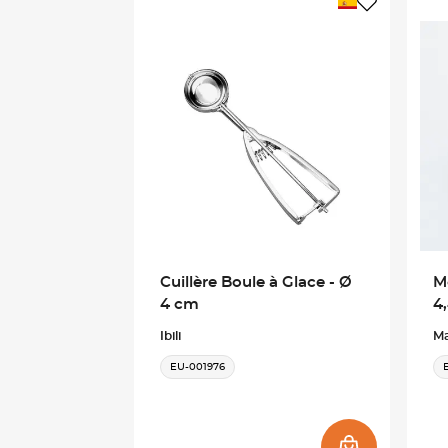
Cuillère Boule à Glace - Ø
M
4 cm
4
Ibili
Ma
EU-001976