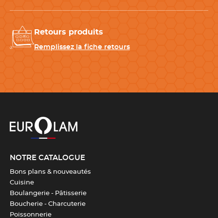
Matériau
Acier inoxydable
Retours produits
Diamètre
3 cm
Remplissez la fiche retours
Longueur
15.5 cm
Hauteur
4 cm
Entretien
Compatible avec le lave-
vaisselle
NOTRE CATALOGUE
Couleur(s)
Orange
Bons plans & nouveautés
Cuisine
Compatibilité
Droitiers / Gauchers
Boulangerie - Pâtisserie
Boucherie - Charcuterie
Poissonnerie