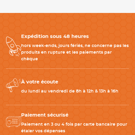
Le taille crayon légumes convient pour
créer des décors
simples et réguliers
à partir de légumes fermes. Avec son
diamètre de 3 cm et sa longueur de 15,5 cm
, il reste
facile à
manipuler et à ranger
.
Expédition sous 48 heures
Produits complémentaires au taille-légumes
hors week-ends, jours fériés, ne concerne pas les
produits en rupture et les paiements par
Pour compléter votre équipement, nous vous recommandons
chèque
également :
-
Accessoires de cuisine
: petits ustensiles utiles à la
préparation et à l’organisation.
À votre écoute
-
Éplucheurs
: pour préparer les légumes avant de les tailler,
trancher ou décorer.
du lundi au vendredi de 8h à 12h & 13h à 16h
-
Éplucheur à légumes 3 lames
: pour éplucher, julienner ou
préparer les légumes.
-
Couteau d’office
: pour parer, ajuster et finaliser les légumes.
Paiement sécurisé
Paiement en 3 ou 4 fois par carte bancaire pour
CARACTÉRISTIQUES TECHNIQUES
étaler vos dépenses