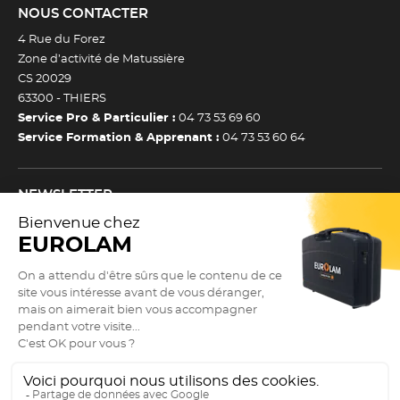
NOUS CONTACTER
4 Rue du Forez
Zone d’activité de Matussière
CS 20029
63300 -
THIERS
Service Pro & Particulier :
04 73 53 69 60
Service Formation & Apprenant :
04 73 53 60 64
NEWSLETTER
Inscrivez-vous à notre newsletter et recevez toutes nos
actualtiés et bons plans.
(Esc)
Je m’inscris à la newsletter
Newsletter
Adresse e-mail *
SUIVEZ NOUS !
9.3
(Esc)
/10
Actualités
2898 avis