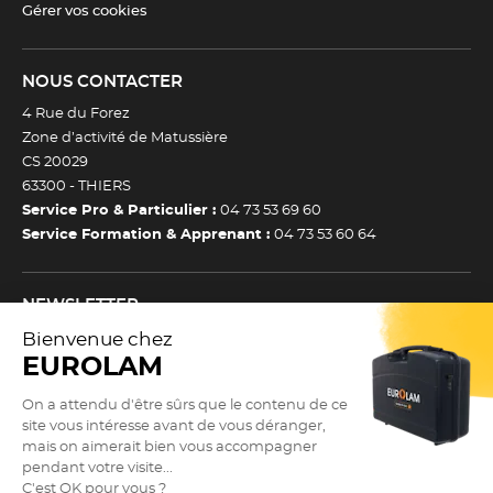
Gérer vos cookies
NOUS CONTACTER
4 Rue du Forez
Zone d’activité de Matussière
CS 20029
63300 -
THIERS
Service Pro & Particulier :
04 73 53 69 60
Service Formation & Apprenant :
04 73 53 60 64
NEWSLETTER
Inscrivez-vous à notre newsletter et recevez toutes nos
actualtiés et bons plans.
(Esc)
Je m’inscris à la newsletter
Newsletter