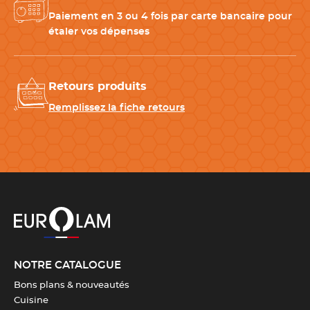
Matériau
Bois de hêtre
BIEN
Paiement en 3 ou 4 fois par carte bancaire pour
étaler vos dépenses
Dimensions
40 cm de longueur = 1 cm de
diamètre
,
43 cm de longueur =
2 cm de diamètre
Retours produits
Remplissez la fiche retours
Couleur(s)
Bois
Fabrication
100 % française
Télécharger la fiche produit
NOTRE CATALOGUE
Bons plans & nouveautés
Cuisine