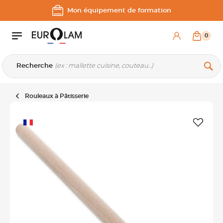
Aller au contenu
Aller à la navigation principale
Mon équipement de formation
0
Recherche
Rouleaux à Pâtisserie