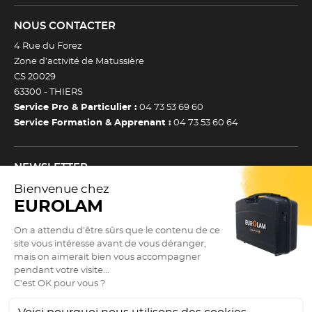
NOUS CONTACTER
4 Rue du Forez
Zone d’activité de Matussière
CS 20029
63300 -
THIERS
Service Pro & Particulier :
04 73 53 69 60
Service Formation & Apprenant :
04 73 53 60 64
NEWSLETTER
Inscrivez-vous à notre newsletter et recevez toutes nos
actualtiés et bons plans.
(Esc)
Je m’inscris à la newsletter
Newsletter
Adresse e-mail *
SUIVEZ NOUS !
9.3
(Esc)
/10