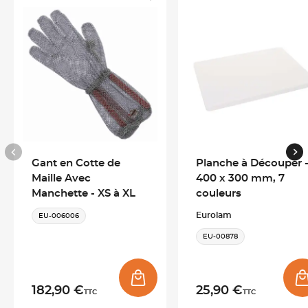
Lame pour scie de boucher résistante et durable
Fabriquée pour un usage intensif, cette lame de rechange
pour scie de boucher offre une
excellente résistance à
l’usure
et aux contraintes des environnements professionnels.
Sa conception robuste garantit une bonne tenue dans le
temps et une découpe efficace des pièces de viande.
Lame de rechange 45 cm adaptée aux boucheries
Gant en Cotte de
Planche à Découper 
Maille Avec
400 x 300 mm, 7
Avec sa longueur de 45 cm, cette lame scie boucher convient
Manchette - XS à XL
couleurs
parfaitement aux scies utilisées en laboratoire de découpe et
en boucherie professionnelle. Elle assure une
coupe fluide et
Eurolam
EU-006006
régulière
pour faciliter le travail des professionnels.
EU-00878
Fabrication française pour les métiers de bouche
182,90 €
25,90 €
TTC
TTC
Cette lame de scie de boucher professionnelle est
fabriquée en