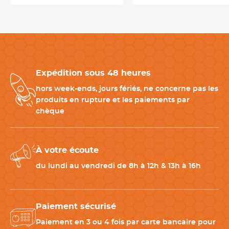
France
selon des standards de qualité adaptés aux exigences
des métiers de bouche. Un équipement fiable pour les
boucheries, ateliers de découpe et laboratoires alimentaires.
Produits à associer avec cette lame de scie de boucher
Expédition sous 48 heures
Pour compléter votre matériel de découpe professionnel :
hors week-ends, jours fériés, ne concerne pas les
-
Scie de boucher professionnelle
: compatible avec les lames
produits en rupture et les paiements par
grand format
chèque
-
Couteau de boucher inox
: pour la préparation des pièces de
viande
-
Fusil à aiguiser
: maintien du tranchant des couteaux
À votre écoute
du lundi au vendredi de 8h à 12h & 13h à 16h
CARACTÉRISTIQUES TECHNIQUES
Matériau
Acier inoxydable
Paiement sécurisé
Paiement en 3 ou 4 fois par carte bancaire pour