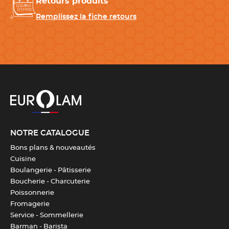
Retours produits
Remplissez la fiche retours
Hauteur
79 cm
Profondeur
41 cm
Poids
9,2 kg
Couleur(s)
Noir
NOTRE CATALOGUE
Bons plans & nouveautés
Télécharger la fiche produit
Cuisine
Boulangerie - Pâtisserie
Boucherie - Charcuterie
Poissonnerie
Fromagerie
Service - Sommellerie
Barman - Barista