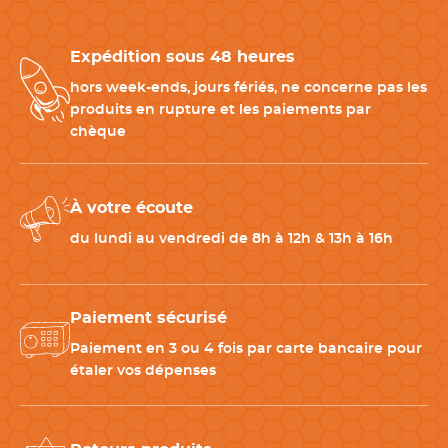
-
Poignée télescopique
pour un transport confortable
-
Roues robustes
en caoutchouc pour une excellente stabilité
Expédition sous 48 heures
- Système de fermeture
sécurisé pour protéger votre matériel
hors week-ends, jours fériés, ne concerne pas les
produits en rupture et les paiements par
Une servante pensée pour les professionnels et les
chèque
étudiants
Cette servante trolley
est idéale pour cuisiniers et chefs en
À votre écoute
déplacement, pâtissiers et traiteurs, étudiants en CAP /
formation cuisine, professionnels recherchant une solution
du lundi au vendredi de 8h à 12h & 13h à 16h
mobile. Un indispensable pour
travailler efficacement, où
que vous soyez.
Paiement sécurisé
CARACTÉRISTIQUES TECHNIQUES
Paiement en 3 ou 4 fois par carte bancaire pour
étaler vos dépenses
Matériau
Caoutchouc
Largeur
53 cm