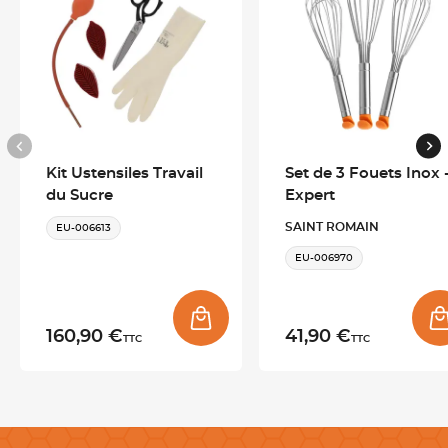
Organisation optimale : un système de rangement
modulable et intelligent
Grâce à sa
conception en 3 modules distincts
, cette servante
s’adapte à tous vos besoins :
-
Un organiseur supérieur compartimenté
: parfait pour
Kit Ustensiles Travail
Set de 3 Fouets Inox 
petits accessoires et consommables
du Sucre
Expert
-
Une mallette intermédiaire grande capacité
: idéale pour
ustensiles et matériel courant
SAINT ROMAIN
EU-006613
-
Un coffre inférieur profond
: conçu pour équipements
EU-006970
volumineux
Les modules sont empilables, interchangeables et dissociables,
permettant une organisation sur-mesure selon votre activité.
Résultat : un rangement clair, structuré et ultra efficace.
160,90 €
41,90 €
TTC
TTC
Un trolley conçu pour les déplacements professionnels
Cette servante a été pensée pour
vous suivre partout
: