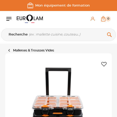
Aller au contenu
Aller à la navigation principale
Mon équipement de formation
0
Recherche
Mallettes & Trousses Vides