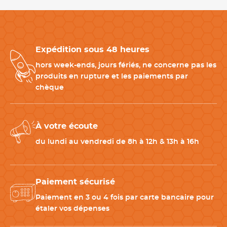
Anonymous .
Publié le 15/04/2017
Information complémentaire :
Bon produit
La trousse est vendue vide,
les ustensiles sont vendus
séparément.
Anonymous .
Expédition sous 48 heures
Publié le 11/03/2017
Matériel de bonne qualité
hors week-ends, jours fériés, ne concerne pas les
Produits complémentaires pour compléter votre
produits en rupture et les paiements par
équipement
chèque
Pour constituer un équipement complet et organisé,
associez
cette trousse à différents ustensiles
adaptés à votre activité
À votre écoute
professionnelle ou à votre formation.
-
Couteaux de cuisine professionnels
: Pour les travaux de
du lundi au vendredi de 8h à 12h & 13h à 16h
découpe quotidiens.
-
Spatules
et
maryses
: Indispensables en cuisine et pâtisserie.
-
Fouets professionnels
: Idéals pour les préparations
Paiement sécurisé
culinaires.
-
Mallettes de cuisine complètes
: Pour transporter tout votre
Paiement en 3 ou 4 fois par carte bancaire pour
matériel.
étaler vos dépenses