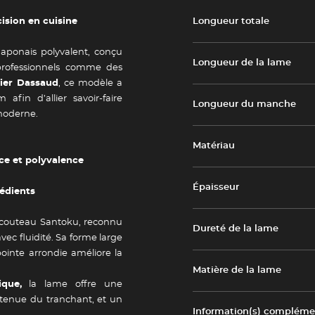
ision en cuisine
Longueur totale
aponais polyvalent, conçu
Longueur de la lame
professionnels comme des
lier Dassaud
, ce modèle a
fin d’allier savoir-faire
Longueur du manche
moderne.
Matériau
ce et polyvalence
Épaisseur
rédients
 couteau Santoku, reconnu
Dureté de la lame
vec fluidité. Sa forme large
 pointe arrondie améliore la
Matière de la lame
que,
la lame offre une
e tenue du tranchant, et un
Information(s) complémen