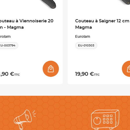
outeau à Viennoiserie 20
Couteau à Saigner 12 cm 
m - Magma
Magma
urolam
Eurolam
EU-003794
EU-010303
1,90 €
19,90 €
TTC
TTC