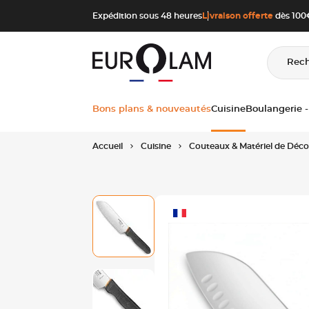
Aller au contenu
Aller à la navigation principale
Expédition sous 48 heures
Livraison offerte
dès 100€
Rec
Bons plans & nouveautés
Cuisine
Boulangerie -
Accueil
Cuisine
Couteaux & Matériel de Déc