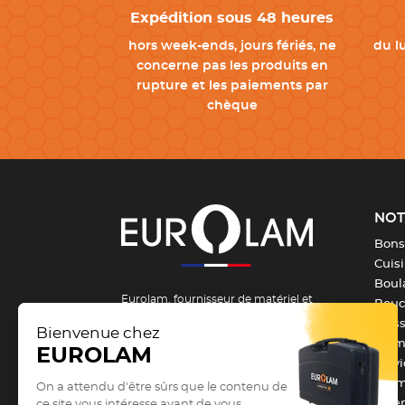
Expédition sous 48 heures
hors week-ends, jours fériés, ne
du l
concerne pas les produits en
rupture et les paiements par
chèque
NOT
Bons
Cuis
Boula
Eurolam, fournisseur de matériel et
Bouch
d’équipement pour la formation et les
Pois
métiers de bouche depuis 1984 !
From
Serv
Vous êtes un passionné, un apprenti ou
Barm
un professionnel des métiers de
Vête