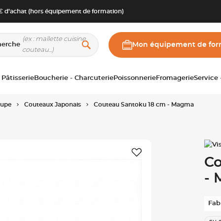
 d’achat (hors équipement de formation)
herche
Mon équipement de for
 Pâtisserie
Boucherie - Charcuterie
Poissonnerie
Fromagerie
Service
oupe
Couteaux Japonais
Couteau Santoku 18 cm - Magma
Co
-
Fab