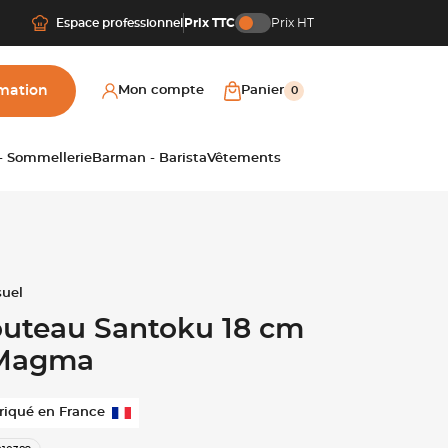
Espace professionnel
Prix TTC
Prix HT
mation
Mon compte
Panier
0
 - Sommellerie
Barman - Barista
Vêtements
uteau Santoku 18 cm
 Magma
riqué en France