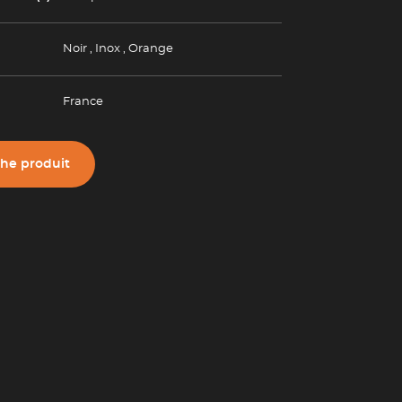
(Esc)
Noir
,
Inox
,
Orange
(Esc)
France
che produit