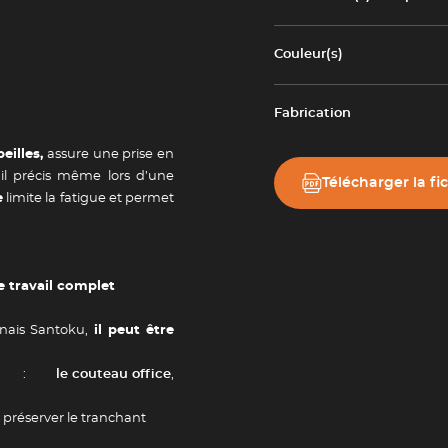
Couleur(s)
Newsletter
Fabrication
tailles
Adresse e-mail *
eilles,
assure une prise en
ail précis même lors d’une
Télécharger la fi
e
limite la fatigue et permet
Valider
e travail complet
nais Santoku,
il peut être
:
le couteau office
,
préserver le tranchant