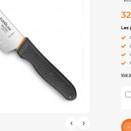
EU-
32
Les 
Voir 