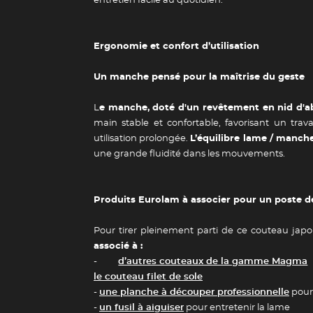
entretien facile au quotidien.
Ergonomie et confort d’utilisation
Un manche pensé pour la maîtrise du geste
Guide des 
L
e manche, doté d'un revêtement en nid d'ab
main stable et confortable, favorisant un trav
utilisation prolongée.
L’équilibre lame / manch
une grande fluidité dans les mouvements.
Produits Eurolam à associer pour un poste d
Pour tirer pleinement parti de ce couteau japo
associé à :
-
d’autres couteaux de la gamme Magma
le couteau filet de sole
-
une planche à découper professionnelle
pour 
-
un fusil à aiguiser
pour entretenir la lame