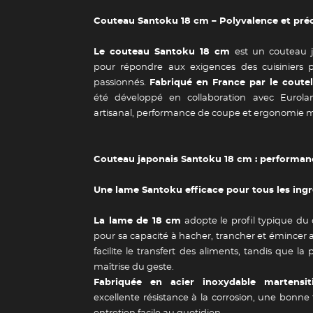
Couteau Santoku 18 cm – Polyvalence et préc
Le couteau Santoku 18 cm
est un couteau j
pour répondre aux exigences des cuisiniers 
passionnés.
Fabriqué en France par le coute
été développé en collaboration avec Eurolam a
artisanal, performance de coupe et ergonomie 
Couteau japonais Santoku 18 cm : performan
Une lame Santoku efficace pour tous les ing
La lame de 18 cm
adopte le profil typique du
pour sa capacité à hacher, trancher et émincer a
facilite le transfert des aliments, tandis que la
maîtrise du geste.
Fabriquée en acier inoxydable martensiti
excellente résistance à la corrosion, une bonn