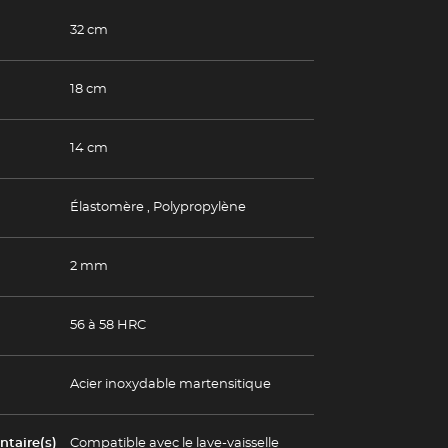
32 cm
18 cm
14 cm
Élastomère
,
Polypropylène
2 mm
56 à 58 HRC
Acier inoxydable martensitique
taire(s)
Compatible avec le lave-vaisselle