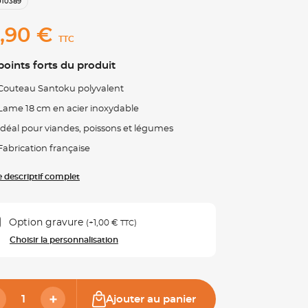
010389
,90 €
TTC
points forts du produit
Couteau Santoku polyvalent
Lame 18 cm en acier inoxydable
Idéal pour viandes, poissons et légumes
Fabrication française
le descriptif complet
Option gravure
(+
1,00 €
)
TTC
Choisir la personnalisation
Ajouter au panier