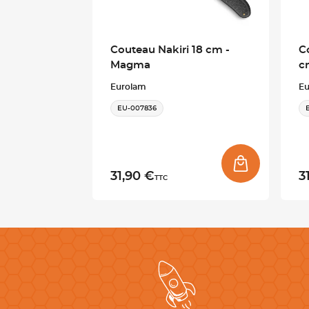
Couteau Nakiri 18 cm -
C
Magma
c
Eurolam
E
EU-007836
31,90 €
3
TTC