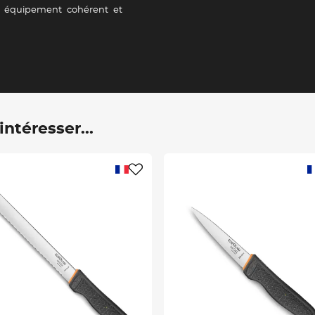
n équipement cohérent et
ntéresser...