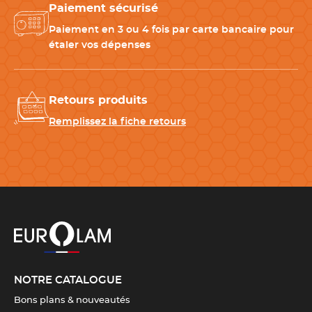
Paiement sécurisé
préparations sans les abîmer.
Paiement en 3 ou 4 fois par carte bancaire pour
étaler vos dépenses
CARACTÉRISTIQUES TECHNIQUES
Retours produits
Dimensions
176 x 325 mm
Remplissez la fiche retours
Matériau
Acier inoxydable
Entretien
Compatible avec le lave-
vaisselle
Information(s)
Format : GN 1/3
complémentaire(s)
NOTRE CATALOGUE
Bons plans & nouveautés
Télécharger la fiche produit