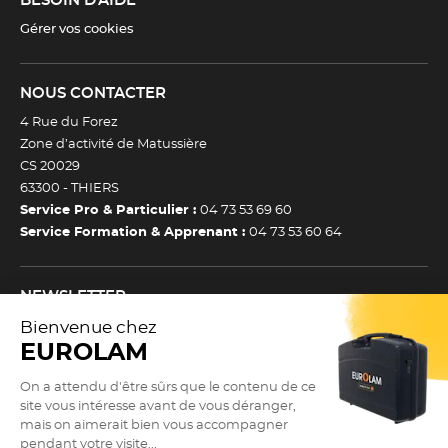
BESOIN D'AIDE
Gérer vos cookies
NOUS CONTACTER
4 Rue du Forez
Zone d’activité de Matussière
CS 20029
63300 -
THIERS
Service Pro & Particulier :
04 73 53 69 60
Service Formation & Apprenant :
04 73 53 60 64
NEWSLETTER
Inscrivez-vous à notre newsletter et recevez toutes nos
actualtiés et bons plans.
(Esc)
Je m’inscris à la newsletter
Newsletter