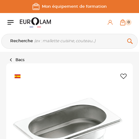
Aller au contenu
Aller à la navigation principale
Mon équipement de formation
0
Recherche
Bacs