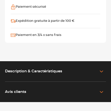
Paiement sécurisé
Expédition gratuite à partir de 100 €
Paiement en 3/4 x sans frais
Description & Caractéristiques
EN SAVOIR PLUS SUR LE PRODUIT
Bac inox GN 1/3 professionnel pour la restauration et les
cuisines collectives
Avis clients
Le bac inox GN 1/3 Lacor est conçu pour répondre aux
exigences des professionnels de la restauration, des traiteurs,