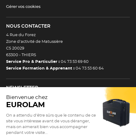
Gérer vos cookies
NOUS CONTACTER
4 Rue du Forez
Zone d’activité de Matussière
CS 20029
63300 -
THIERS
Service Pro & Particulier :
04 73 53 69 60
Service Formation & Apprenant :
04 73 53 60 64
NEWSLETTER
Inscrivez-vous à notre newsletter et recevez toutes nos
actualtiés et bons plans.
(Esc)
Je m’inscris à la newsletter
Newsletter