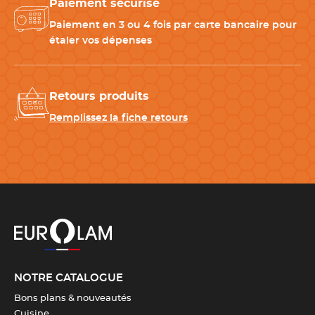
Paiement sécurisé
Longueur de la lame
17 cm
Paiement en 3 ou 4 fois par carte bancaire pour
étaler vos dépenses
Entretien
Compatible avec le lave-
vaisselle
Retours produits
Matériau
ABS
,
Acier inoxydable
Remplissez la fiche retours
Poids
108 g
Dureté de la lame
55 Hrc
Rivets
Oui
Couleur(s)
Noir
,
Inox
NOTRE CATALOGUE
Bons plans & nouveautés
Cuisine