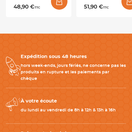
avec le lave-vaisselle
, ce couteau filet de sole s’entretient
48,90 €
51,90 €
TTC
TTC
facilement après utilisation. Son
format simple et efficace
en
fait un couteau pratique pour les postes de préparation
poisson.
Quels produits associer avec un couteau filet de sole ?
Expédition sous 48 heures
Pour compléter votre matériel de préparation du
poisson, couplez ce couteau filet de sole avec :
hors week-ends, jours fériés, ne concerne pas les
-
Pince à désarêter
: pour retirer les arêtes avec précision après
produits en rupture et les paiements par
filetage
chèque
-
Écailleur à poisson
: utile pour préparer le poisson avant la
découpe
-
Couteau à poisson
: complémentaire pour les découpes plus
À votre écoute
larges
-
Planche à découper
: pour travailler proprement les poissons
du lundi au vendredi de 8h à 12h & 13h à 16h
CARACTÉRISTIQUES TECHNIQUES