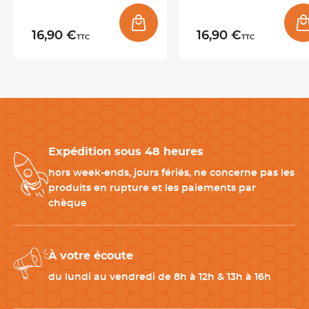
Type de lame
Microdentée
16,90 €
16,90 €
TTC
TTC
Entretien
Non compatible avec le lave-
vaisselle
Matériau
Acier inoxydable
,
Bois
Expédition sous 48 heures
Type de mitre
Laiton
hors week-ends, jours fériés, ne concerne pas les
produits en rupture et les paiements par
Rivets
Oui (Laiton)
chèque
Couleur(s)
Gris
,
Bois
,
Doré
À votre écoute
du lundi au vendredi de 8h à 12h & 13h à 16h
Télécharger la fiche produit