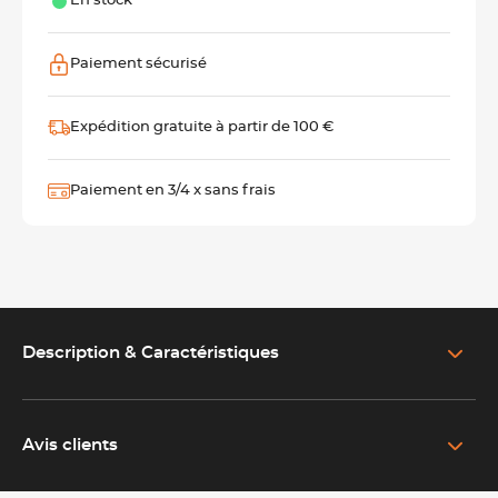
En stock
Paiement sécurisé
Expédition gratuite à partir de 100 €
Paiement en 3/4 x sans frais
Description & Caractéristiques
EN SAVOIR PLUS SUR LE PRODUIT
Une gamme pensée pour la cuisine comme pour la table
Avis clients
Alliant élégance et robustesse, le couteau Ambassadeur
est
aussi à l’aise en cuisine professionnelle qu’en service à