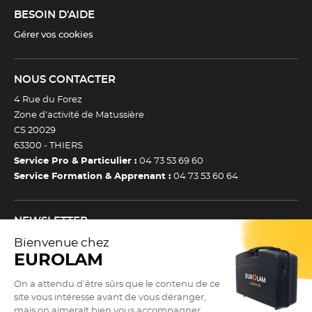
BESOIN D'AIDE
Gérer vos cookies
NOUS CONTACTER
4 Rue du Forez
Zone d’activité de Matussière
CS 20029
63300 -
THIERS
Service Pro & Particulier :
04 73 53 69 60
Service Formation & Apprenant :
04 73 53 60 64
NEWSLETTER
Inscrivez-vous à notre newsletter et recevez toutes nos
actualtiés et bons plans.
(Esc)
Je m’inscris à la newsletter
Newsletter