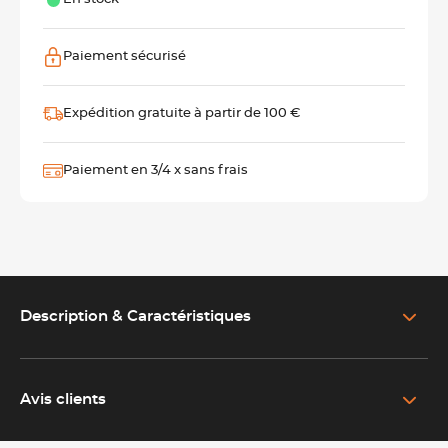
Paiement sécurisé
Expédition gratuite à partir de 100 €
Paiement en 3/4 x sans frais
Description & Caractéristiques
EN SAVOIR PLUS SUR LE PRODUIT
La lame de rechange pour votre scie américaine
Avis clients
Optimisez vos performances de coupe avec cette lame de scie
de rechange, conçue spécialement pour
s’adapter à la scie