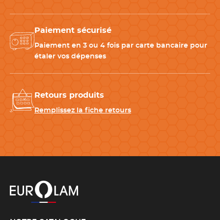
CARACTÉRISTIQUES TECHNIQUES
Matériau
Acier carbone suédois
Paiement sécurisé
Paiement en 3 ou 4 fois par carte bancaire pour
Largeur
1,4 cm
étaler vos dépenses
Poids
0,024 kg
Retours produits
Remplissez la fiche retours
Information(s)
Non compatible avec le lave-
complémentaire(s)
vaisselle
Longueur de la lame
45 cm
,
50 cm
Couleur(s)
Inox
Fabrication
100 % française