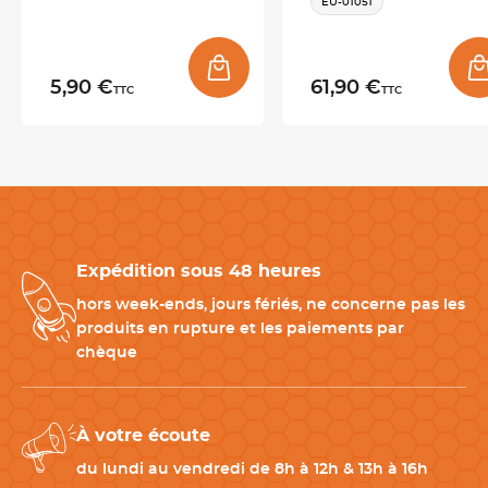
EU-01051
Pour assurer une utilisation sécurisée,
la lame est livrée avec
une gaine de protection
, permettant de la ranger et de la
transporter en toute tranquillité.
5,90 €
61,90 €
TTC
TTC
Le fournisseur
Fischer est une entreprise basée à Thiers en Auvergne Rhône-
Alpes qui est spécialisée dans la fabrication de couteaux et de
fusils à aiguiser. Grâce à son savoir-faire thiernois renommé, elle
Expédition sous 48 heures
s'est positionnée comme un leader mondial de la coutellerie
professionnelle. Initialement axée sur les métiers de la viande,
hors week-ends, jours fériés, ne concerne pas les
l'entreprise s'est brillamment diversifiée dans des secteurs tels
produits en rupture et les paiements par
que la boulangerie, la pâtisserie, la poissonnerie, la fromagerie
chèque
et l'hôtellerie, tout en mettant l'innovation et la modernisation
au cœur de son développement.
À votre écoute
du lundi au vendredi de 8h à 12h & 13h à 16h