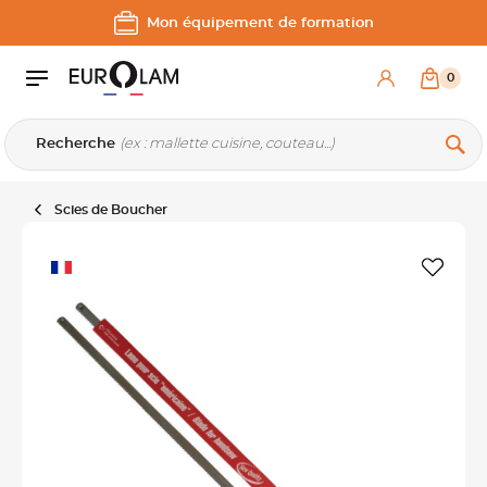
Aller au contenu
Aller à la navigation principale
Mon équipement de formation
0
Recherche
Scies de Boucher