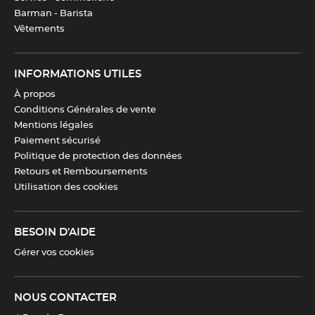
Barman - Barista
Vêtements
Fabrication
Italie
INFORMATIONS UTILES
Revêtement
Anti-adhésif
À propos
Conditions Générales de vente
Compatibilité
Four
,
Micro-ondes
,
Mentions légales
Réfrigérateur
,
Congélateur
,
Paiement sécurisé
Lave-vaisselle
Politique de protection des données
Retours et Remboursements
Utilisation des cookies
Nombre de pièces
12
Diamètre cavité
5.8 cm
BESOIN D'AIDE
Gérer vos cookies
Télécharger la fiche produit
NOUS CONTACTER