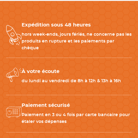
s'intègre facilement dans un laboratoire de pâtisserie ou de
boulangerie. Il permet de produire plusieurs
fournées
régulières
avec un encombrement réduit, tout en offrant la
Expédition sous 48 heures
qualité de fabrication reconnue de Martellato, référence
italienne des moules en silicone professionnels.
hors week-ends, jours fériés, ne concerne pas les
produits en rupture et les paiements par
chèque
Produits à associer avec votre moule mini brioche silicone
Pour compléter votre matériel de pâtisserie professionnelle,
nous vous conseillons :
À votre écoute
-
Grille de refroidissement inox
: permet un refroidissement
du lundi au vendredi de 8h à 12h & 13h à 16h
homogène des mini brioches.
-
Corne à pâtisserie
: facilite le travail et le raclage des pâtes
levées.
Paiement sécurisé
-
Pinceau alimentaire en silicone
: appliquer dorure, beurre
fondu ou sirop avec précision.
Paiement en 3 ou 4 fois par carte bancaire pour
-
Maryse professionnelle
: pour mélanger et répartir les
étaler vos dépenses
préparations sans perte.