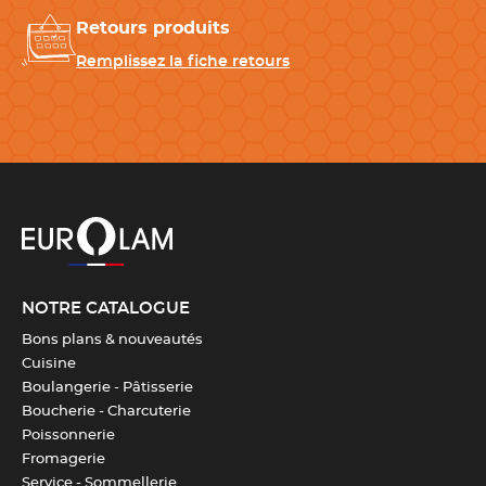
CARACTÉRISTIQUES TECHNIQUES
Retours produits
Remplissez la fiche retours
Matériau
Silicone
Entretien
Compatible avec le lave-
vaisselle
Longueur
30 cm
Largeur
17.5 cm
NOTRE CATALOGUE
Bons plans & nouveautés
Hauteur
2 cm
Cuisine
Boulangerie - Pâtisserie
Température °C
-40° C/ +230°C
Boucherie - Charcuterie
Poissonnerie
Fromagerie
Couleur(s)
Rouge
Service - Sommellerie