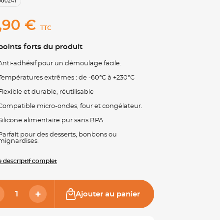
000241
,90 €
TTC
points forts du produit
Anti-adhésif pour un démoulage facile.
Températures extrêmes : de -60°C à +230°C
Flexible et durable, réutilisable
Compatible micro-ondes, four et congélateur.
Silicone alimentaire pur sans BPA.
Parfait pour des desserts, bonbons ou
mignardises.
le descriptif complet
Ajouter au panier