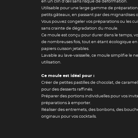
en un clin d’œil sans risque de déformation.
Utilisable pour une large gamme de préparations
petits gâteaux, en passant par des mignardises 
Vous pouvez congeler vos préparations ou les cu
sans crainte de dégradation du moule.
Guide des 
Ce moule est conçu pour durer dans le temps, vou
de nombreuses fois, tout en étant écologique en r
papiers cuisson jetables.
Lavable au lave-vaisselle, ce moule simplifie le
utilisation.
Ce moule est idéal pour :
Créer de petites pastilles de chocolat, de caram
pour des desserts raffinés.
Préparer des portions individuelles pour vos invi
préparations à emporter.
Réaliser des entremets, des bonbons, des bouc
originaux pour vos cocktails.