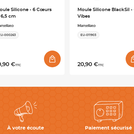
oule Silicone - 6 Cœurs
Moule Silicone BlackSil -
 6,5 cm
Vibes
rtellato
Martellato
EU-000263
EU-011903
0,90 €
20,90 €
TTC
TTC
À votre écoute
Paiement sécurisé