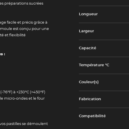
des préparations sucrées
Longueur
ge facile et précis grâce à
e moule est conçu pour une
Largeur
é et flexibilité
Capacité
s :
m
Température °C
Couleur(s)
-76°F) à +230°C (+450°F)
le micro-ondes et le four
Fabrication
Compatibilité
 vos pastilles se démoulent