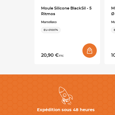
Moule Silicone BlackSil - 5
M
Ritmos
Ø
Martellato
Ma
EU-010074
20,90 €
1
TTC
Expédition sous 48 heures