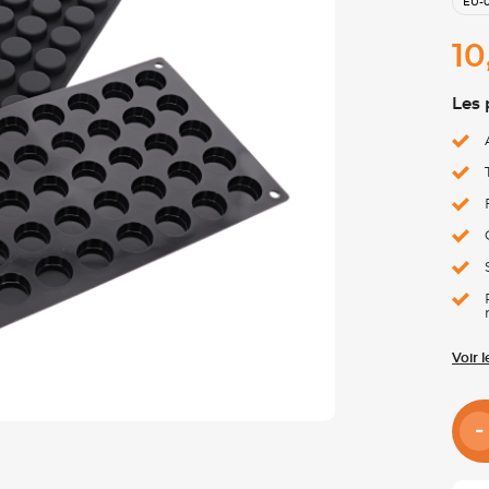
EU-
10
Les 
Voir 