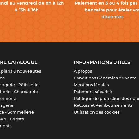
undi au vendredi de 8h à 12h
Paiement en 3 ou 4 fois par 
& 13h à 16h
bancaire pour étaler vo
dépenses
RE CATALOGUE
INFORMATIONS UTILES
 plans & nouveautés
À propos
ine
Conditions Générales de vente
ngerie - Pâtisserie
Mentions légales
erie - Charcuterie
Paiement sécurisé
sonnerie
Politique de protection des do
agerie
Retours et Remboursements
ice - Sommellerie
Utilisation des cookies
an - Barista
ments