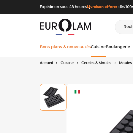
Aller au contenu
Aller à la navigation principale
Expédition sous 48 heures
Livraison offerte
dès 100€
Rec
Bons plans & nouveautés
Cuisine
Boulangerie -
Accueil
Cuisine
Cercles & Moules
Moules 