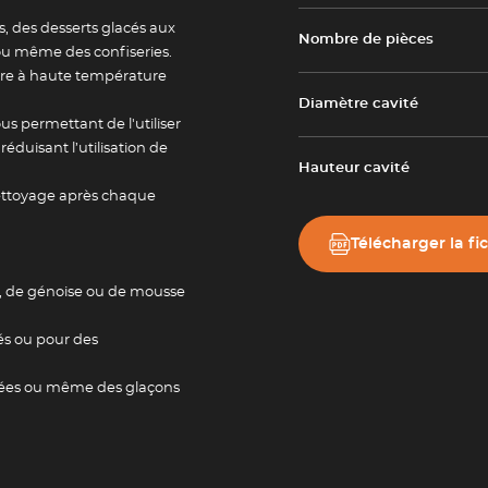
, des desserts glacés aux
Newsletter
Nombre de pièces
ou même des confiseries.
ire à haute température
Diamètre cavité
tailles
Adresse e-mail *
s permettant de l'utiliser
éduisant l’utilisation de
Hauteur cavité
 nettoyage après chaque
Valider
Télécharger la fi
el, de génoise ou de mousse
tés ou pour des
hées ou même des glaçons