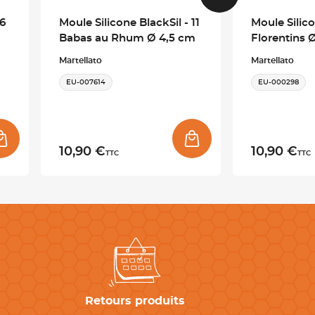
 6
Moule Silicone BlackSil - 11
Moule Silico
Babas au Rhum Ø 4,5 cm
Florentins 
Martellato
Martellato
EU-007614
EU-000298
10,90 €
10,90 €
TTC
TTC
Retours produits