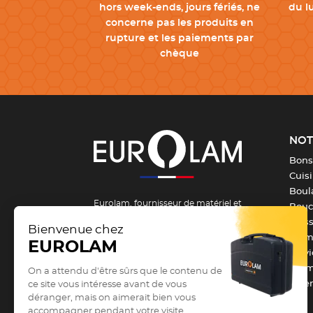
hors week-ends, jours fériés, ne
du l
concerne pas les produits en
rupture et les paiements par
chèque
NOT
Bons
Cuis
Boula
Eurolam, fournisseur de matériel et
Bouch
d’équipement pour la formation et les
Pois
métiers de bouche depuis 1984 !
From
Serv
Vous êtes un passionné, un apprenti ou
Barm
un professionnel des métiers de
Vête
bouche et vous recherchez du
matériel de cuisine professionnel
?