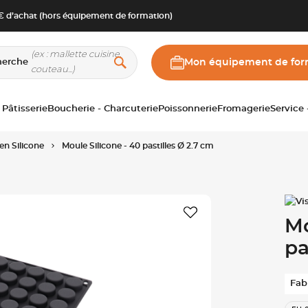
 d’achat (hors équipement de formation)
herche
Mon équipement de for
 Pâtisserie
Boucherie - Charcuterie
Poissonnerie
Fromagerie
Service
en Silicone
Moule Silicone - 40 pastilles Ø 2.7 cm
Mo
pa
Fab