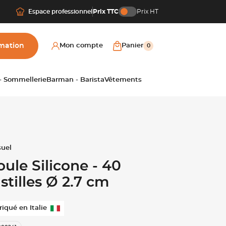
Espace professionnel
Prix TTC
Prix HT
mation
Mon compte
Panier
0
 - Sommellerie
Barman - Barista
Vêtements
ule Silicone - 40
stilles Ø 2.7 cm
riqué en Italie