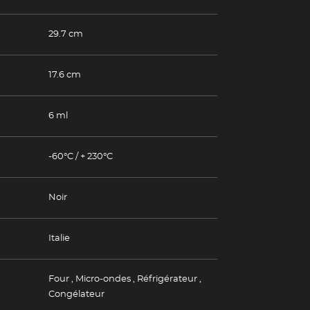
29.7 cm
17.6 cm
6 ml
-60°C / + 230°C
Noir
Italie
Four
,
Micro-ondes
,
Réfrigérateur
,
Congélateur