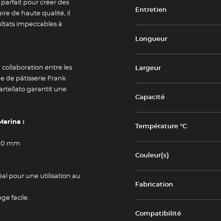
 parfait pour créer des
Entretien
ire de haute qualité, il
ultats impeccables à
Longueur
a collaboration entre les
Largeur
e de pâtisserie Frank
artellato garantit une
Capacité
Marina :
Température °C
 40 mm
Couleur(s)
al pour une utilisation au
Fabrication
Newsletter
ge facile.
Compatibilité