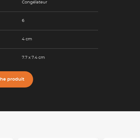
Congélateur
6
4 cm
7.7 x 7.4 cm
che produit