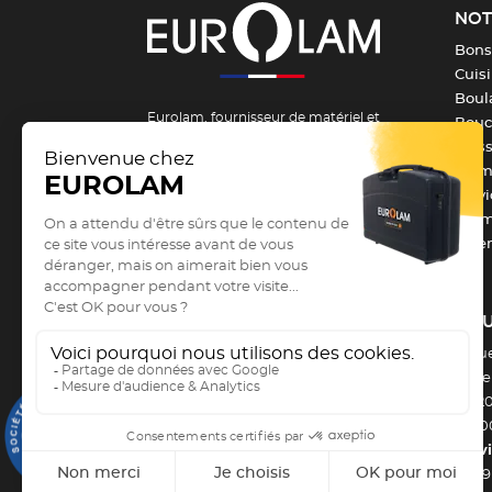
NOT
Bons
Cuis
Boula
Eurolam, fournisseur de matériel et
Bouch
d’équipement pour la formation et les
Pois
métiers de bouche depuis 1984 !
From
Serv
Vous êtes un passionné, un apprenti ou
Barm
un professionnel des métiers de
Vête
bouche et vous recherchez du
matériel de cuisine professionnel
?
Vous êtes au bon endroit !
Depuis
NOU
1984
, Eurolam est le fournisseur de
4 Ru
référence de l’
équipement des CHR et
Zone 
des métiers de bouche
.
CS 2
9.3
6330
/10
2885 avis
Servi
53 69