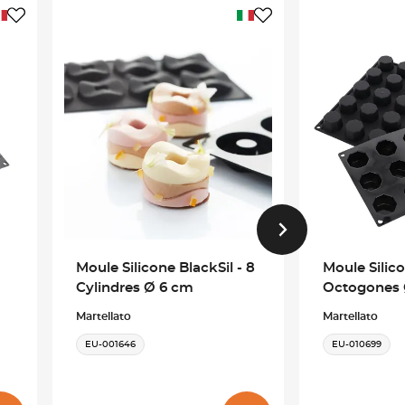
Moule Silicone BlackSil - 8
Moule Silico
Cylindres Ø 6 cm
Octogones 
Martellato
Martellato
EU-001646
EU-010699