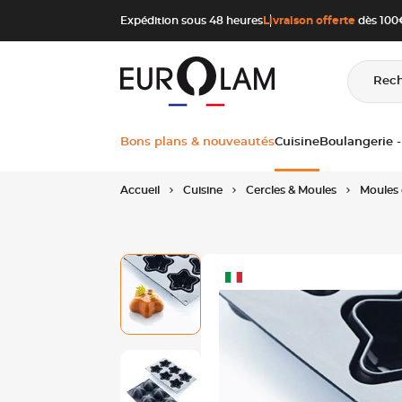
Aller au contenu
Aller à la navigation principale
Expédition sous 48 heures
Livraison offerte
dès 100€
Rec
Bons plans & nouveautés
Cuisine
Boulangerie -
Accueil
Cuisine
Cercles & Moules
Moules 