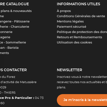
RE CATALOGUE
INFORMATIONS UTILES
 plans & nouveautés
À propos
ine
Conditions Générales de vente
ngerie - Pâtisserie
Mentions légales
erie - Charcuterie
Paiement sécurisé
sonnerie
Politique de protection des do
agerie
Retours et Remboursements
ice - Sommellerie
Utilisation des cookies
an - Barista
ments
S CONTACTER
NEWSLETTER
e du Forez
Inscrivez-vous à notre newsletter
d’activité de Matussière
recevez toutes nos actualtiés et 
0029
plans.
0 -
THIERS
ce Pro & Particulier :
04 73
Je m’inscris à la newslet
 60