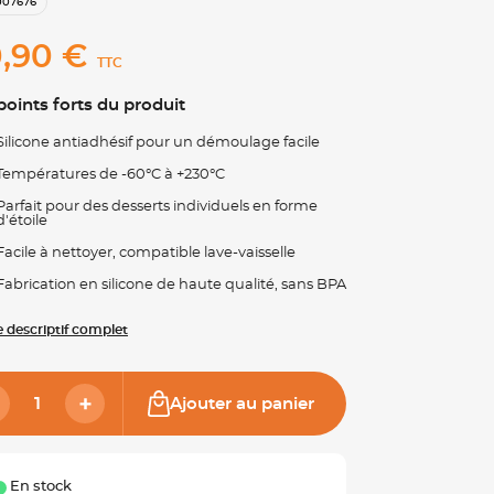
007676
,90 €
TTC
points forts du produit
Silicone antiadhésif pour un démoulage facile
Températures de -60°C à +230°C
Parfait pour des desserts individuels en forme
d'étoile
Facile à nettoyer, compatible lave-vaisselle
Fabrication en silicone de haute qualité, sans BPA
le descriptif complet
Ajouter au panier
En stock