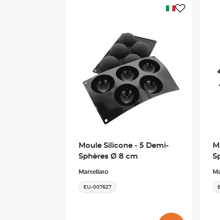
Moule Silicone - 5 Demi-
M
Sphères Ø 8 cm
S
Martellato
Ma
EU-007627