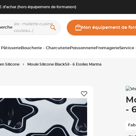
 d’achat (hors équipement de formation)
herche
Mon équipement de for
 Pâtisserie
Boucherie - Charcuterie
Poissonnerie
Fromagerie
Service
en Silicone
Moule Silicone BlackSil - 6 Etoiles Marina
Mo
- 
Fab