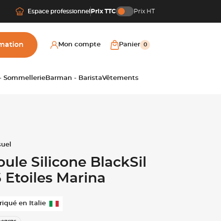
Espace professionnel
Prix TTC
Prix HT
mation
Mon compte
Panier
0
 - Sommellerie
Barman - Barista
Vêtements
ule Silicone BlackSil
6 Etoiles Marina
riqué en Italie