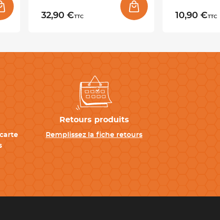
32,90 €
10,90 €
TTC
TTC
Retours produits
carte
Remplissez la fiche retours
s