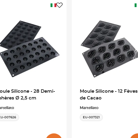
oule Silicone - 28 Demi-
Moule Silicone - 12 Fèves
phères Ø 2,5 cm
de Cacao
rtellato
Martellato
EU-007626
EU-007321