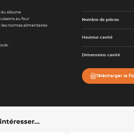
tailles
Adresse e-mail *
du silicone
uissons au four
Nombre de pièces
t les normes alimentaires
Valider
Hauteur cavité
oule :
Dimensions cavité
Télécharger la fi
ntéresser...