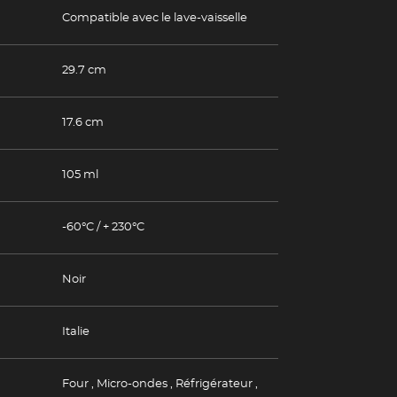
Compatible avec le lave-vaisselle
29.7 cm
17.6 cm
105 ml
-60°C / + 230°C
Noir
(Esc)
Italie
(Esc)
Four
,
Micro-ondes
,
Réfrigérateur
,