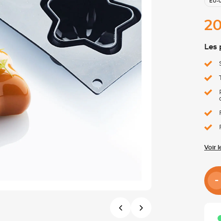
EU-
20
Les 
Voir 