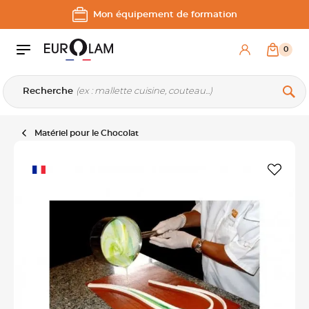
Aller au contenu
Aller à la navigation principale
Mon équipement de formation
0
Recherche
Matériel pour le Chocolat