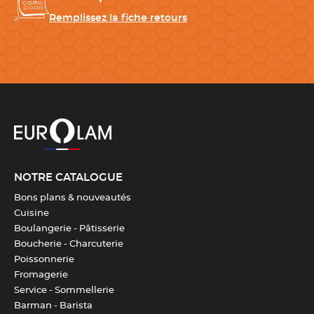
Remplissez la fiche retours
Largeur
2.5 cm
Poids
6 g
Épaisseur
3 mm
Fabrication
France
NOTRE CATALOGUE
Bons plans & nouveautés
Télécharger la fiche produit
Cuisine
Boulangerie - Pâtisserie
Boucherie - Charcuterie
Poissonnerie
Fromagerie
Service - Sommellerie
Barman - Barista