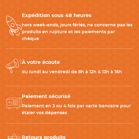
Suggestions de produits associés
Expédition sous 48 heures
Pour optimiser
votre production après scarification
,
complétez votre équipement avec :
hors week-ends, jours fériés, ne concerne pas les
-
Tamis inox professionnel
: permet de fariner uniformément
produits en rupture et les paiements par
les pâtons avant incision afin d’obtenir un contraste net et
chèque
valorisant après cuisson.
-
Grille inox de refroidissement
: idéale pour assurer une
ventilation homogène des pains à la sortie du four et préserver
À votre écoute
la qualité des incisions réalisées.
du lundi au vendredi de 8h à 12h & 13h à 16h
-
Moule à pain professionnel
: garantit une forme régulière du
pain et favorise une ouverture maîtrisée lors de la scarification
et de la cuisson.
Paiement sécurisé
CARACTÉRISTIQUES TECHNIQUES
Paiement en 3 ou 4 fois par carte bancaire pour
étaler vos dépenses
Matériau
ABS
,
Inox
Longueur
13 cm
Retours produits