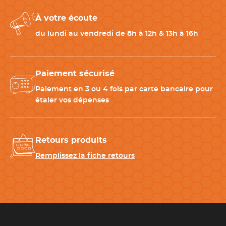
À votre écoute
Mallette Prime Case avec ressort breveté Eurolam
du lundi au vendredi de 8h à 12h & 13h à 16h
La mallette Prime Case
est équipée de plusieurs plateaux de
rangement et
d'un ressort breveté Eurolam
permettant de
maintenir les couteaux en position lors des déplacements.
Paiement sécurisé
Cette conception contribue à
protéger les lames
tout en
facilitant le rangement et l'organisation du matériel. Son
Paiement en 3 ou 4 fois par carte bancaire pour
format pratique permet de
transporter facilement
étaler vos dépenses
l'ensemble
des outils entre le domicile, le centre de formation
et le laboratoire.
Retours produits
En cas d'option gravure,
les outils identifiés par un astérisque
(*)
seront gravés et une plaque gravée
sera apposée sur la
Remplissez la fiche retours
mallette.
Vous pouvez consulter le détail complet du contenu dans la
rubrique "Documents" de la fiche produit.