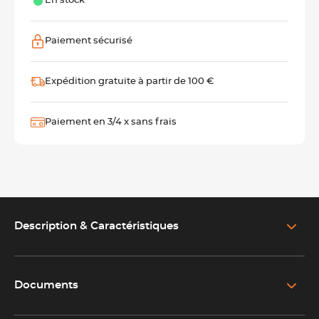
En stock
Paiement sécurisé
Expédition gratuite à partir de 100 €
Paiement en 3/4 x sans frais
Description & Caractéristiques
EN SAVOIR PLUS SUR LE PRODUIT
Mallette boulangerie 35 pièces : un équipement complet
pour apprendre les gestes du métier
Documents
MB05 - Mallette Boulangerie ACCESS 35p.pdf
Pensée pour
accompagner les futurs boulangers
tout au