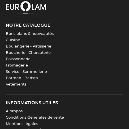
CARACTÉRISTIQUES TECHNIQUES
Longueur
46 cm
NOTRE CATALOGUE
Largeur
35 cm
Bons plans & nouveautés
Cuisine
Boulangerie - Pâtisserie
Hauteur
16 cm
Boucherie - Charcuterie
Poissonnerie
Poids
6.8 kg
Fromagerie
Service - Sommellerie
Barman - Barista
Couleur(s)
Noir
Vêtements
Nombre de pièces
35
INFORMATIONS UTILES
À propos
Conditions Générales de vente
Télécharger la fiche produit
Mentions légales