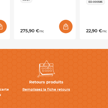
MP07
ED-000585
275,90 €
22,90 €
TTC
TTC
Retours produits
carte
Remplissez la fiche retours
s