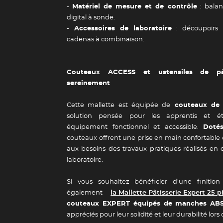
-
Matériel de mesure et de contrôle
: balan
digital à sonde.
-
Accessoires de laboratoire
: découpoirs 
cadenas à combinaison.
Couteaux ACCESS et ustensiles de pât
sereinement
Cette mallette est équipée de
couteaux de
solution pensée pour les apprentis et é
équipement fonctionnel et accessible.
Doté
couteaux offrent une prise en main confortable
Guide des 
aux besoins des travaux pratiques réalisés en
laboratoire.
Si vous souhaitez bénéficier d'une finition
également
la Mallette Pâtisserie Expert 25 p
couteaux EXPERT équipés de manches ABS 
appréciés pour leur solidité et leur durabilité lors 