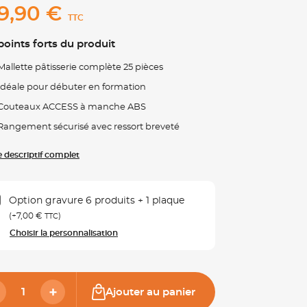
9,90 €
TTC
points forts du produit
Mallette pâtisserie complète 25 pièces
Idéale pour débuter en formation
Couteaux ACCESS à manche ABS
Rangement sécurisé avec ressort breveté
le descriptif complet
Option gravure 6 produits + 1 plaque
(+
7,00 €
)
TTC
Choisir la personnalisation
Ajouter au panier