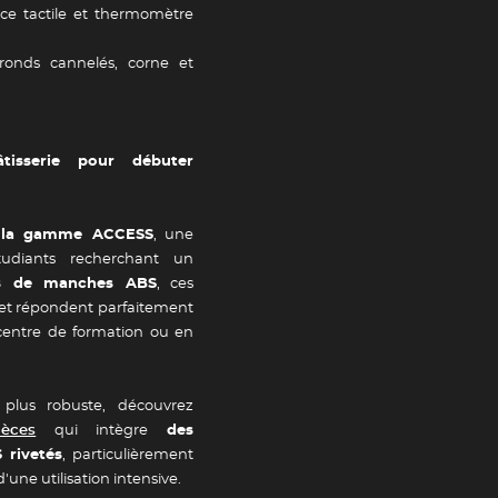
ce tactile et thermomètre
ronds cannelés, corne et
isserie pour débuter
 la gamme ACCESS
, une
Newsletter
tudiants recherchant un
s de manches ABS
, ces
 et répondent parfaitement
tailles
Adresse e-mail *
 centre de formation ou en
 plus robuste, découvrez
ièces
qui intègre
des
Valider
rivetés
, particulièrement
d'une utilisation intensive.