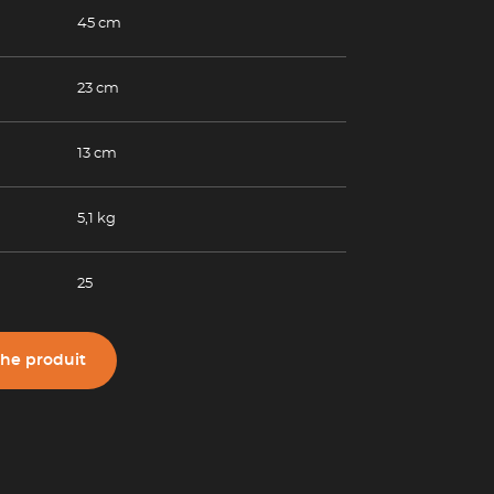
45 cm
23 cm
13 cm
5,1 kg
25
che produit