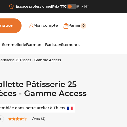
Espace professionnel
Prix TTC
Prix HT
mation
Mon compte
Panier
0
 - Sommellerie
Barman - Barista
Vêtements
Pâtisserie 25 Pièces - Gamme Access
llette Pâtisserie 25
èces - Gamme Access
emblée dans notre atelier à Thiers
Avis (3)
1