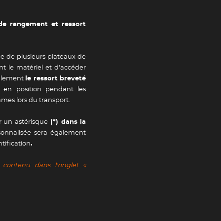
 de rangement et ressort
e de plusieurs plateaux de
 le matériel et d'accéder
galement
le ressort breveté
 en position pendant les
ames lors du transport.
ar un astérisque
(*) dans la
onnalisée sera également
ntification
.
 contenu dans l'onglet «