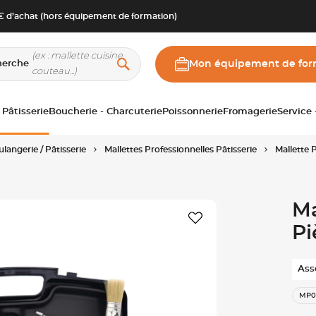
 d’achat (hors équipement de formation)
herche
Mon équipement de for
 Pâtisserie
Boucherie - Charcuterie
Poissonnerie
Fromagerie
Service
langerie / Pâtisserie
Mallettes Professionnelles Pâtisserie
Mallette 
Ma
Pi
Ass
MP0