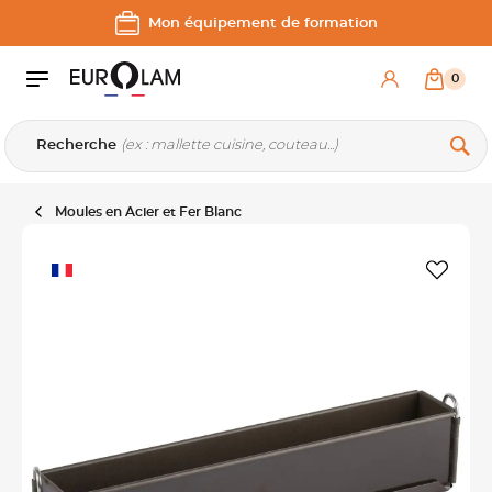
Aller au contenu
Aller à la navigation principale
Mon équipement de formation
0
Recherche
Moules en Acier et Fer Blanc