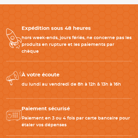
Le fournisseur
Depuis 1947, Tellier fabrique des ustensiles et moules à
pâtisserie. C'est en travaillant en étroite collaboration avec
Expédition sous 48 heures
l'entreprise Gobel que le groupe Louis TELLIER est riche en
savoir-faire et en innovation. À travers la conception d'ustensiles
hors week-ends, jours fériés, ne concerne pas les
et moules à pâtisserie ainsi que la préparation culinaire et
produits en rupture et les paiements par
cuisine conviviale, Gobel et Tellier forment une solide équipe
chèque
pour accompagner différents acteurs des métiers de bouche
dans plus de 90 pays.
À votre écoute
CARACTÉRISTIQUES TECHNIQUES
du lundi au vendredi de 8h à 12h & 13h à 16h
Dimensions
30,8 x 4,8 x 6 cm
Paiement sécurisé
Résistance température
Jusqu’à 250 °C
Paiement en 3 ou 4 fois par carte bancaire pour
étaler vos dépenses
Télécharger la fiche produit