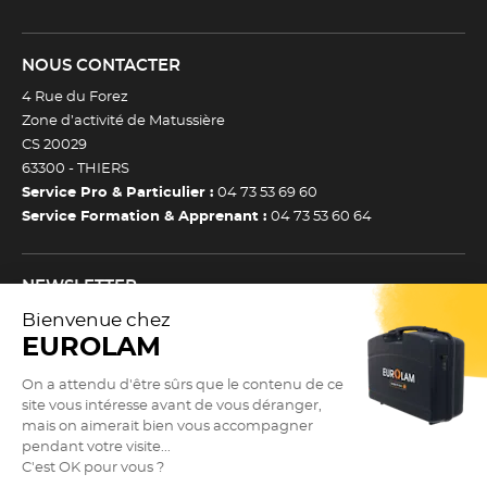
NOUS CONTACTER
4 Rue du Forez
Zone d’activité de Matussière
CS 20029
63300 -
THIERS
Service Pro & Particulier :
04 73 53 69 60
Service Formation & Apprenant :
04 73 53 60 64
NEWSLETTER
Inscrivez-vous à notre newsletter et recevez toutes nos
actualtiés et bons plans.
(Esc)
Je m’inscris à la newsletter
Newsletter
Adresse e-mail *
SUIVEZ NOUS !