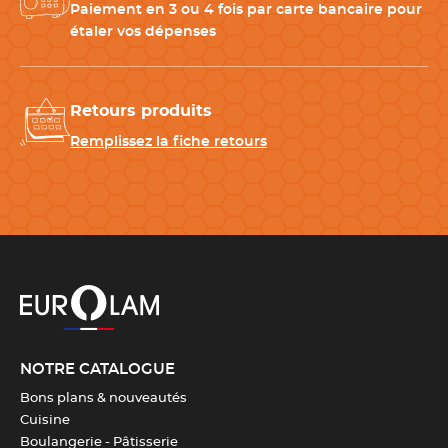
Paiement en 3 ou 4 fois par carte bancaire pour
étaler vos dépenses
Diamètre
3.7 mm
Longueur
18 cm
Retours produits
Remplissez la fiche retours
Entretien
Compatible avec le lave-
vaisselle
Couleur(s)
Inox
Télécharger la fiche produit
NOTRE CATALOGUE
Bons plans & nouveautés
Cuisine
Boulangerie - Pâtisserie