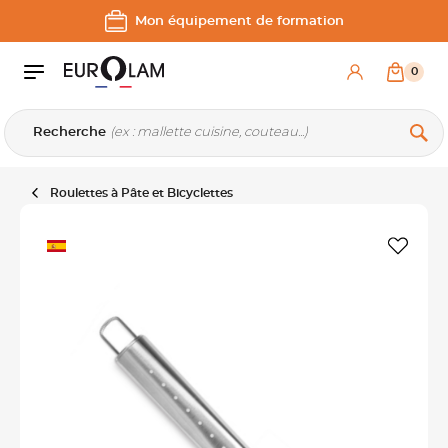
Aller au contenu
Aller à la navigation principale
Mon équipement de formation
0
Recherche
Roulettes à Pâte et Bicyclettes