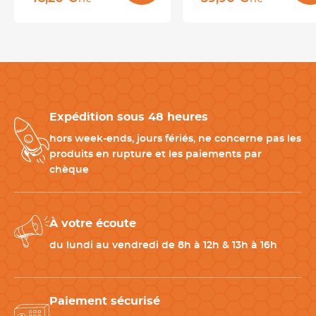
TTC
TTC
Compatible avec le lave-vaisselle
, elle se nettoie facilement
entre deux préparations. Sa couleur inox lui donne une finition
sobre, adaptée aux postes de préparation professionnels.
Quels produits associer avec une roulette à pâte ?
Expédition sous 48 heures
Pour compléter votre matériel de découpe et de préparation
en pâtisserie, associez cette roulette à pâte avec :
hors week-ends, jours fériés, ne concerne pas les
-
Tapis de cuisson silicone
: pour travailler et cuire les pâtes
produits en rupture et les paiements par
découpées
chèque
-
Rouleau à pâtisserie
: indispensable pour abaisser la pâte
avant découpe
-
Corne pâtissière
: pratique pour racler et manipuler les pâtes
À votre écoute
-
Plaque pâtisserie
: idéale pour cuire biscuits, bugnes et petits
fours
du lundi au vendredi de 8h à 12h & 13h à 16h
CARACTÉRISTIQUES TECHNIQUES
Paiement sécurisé
Matériau
Acier inoxydable