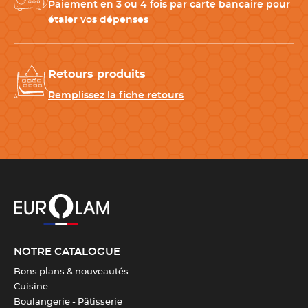
Paiement en 3 ou 4 fois par carte bancaire pour
étaler vos dépenses
Matériau
Fer blanc
Entretien
Non compatible avec le lave-
Retours produits
vaisselle
Remplissez la fiche retours
Hauteur
30 mm
Diamètre
90 mm
Couleur(s)
Gris
Compatibilité
Four
NOTRE CATALOGUE
Bons plans & nouveautés
Nombre de pièces
12
Cuisine
Boulangerie - Pâtisserie