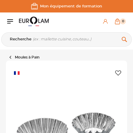
Aller au contenu
Aller à la navigation principale
Mon équipement de formation
0
Recherche
Moules à Pain