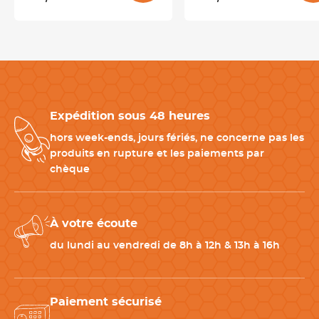
Le fer blanc
n’est pas compatible avec le lave-vaisselle.
Il est
recommandé de laver les moules à la main, sans produits
abrasifs, puis de bien les sécher afin d’éviter toute oxydation et
de prolonger leur durée de vie.
Un léger graissage
avant
utilisation facilite le démoulage et améliore la coloration.
Expédition sous 48 heures
Les indispensables autour de vos brioches maison
hors week-ends, jours fériés, ne concerne pas les
Pour structurer votre production et
obtenir un résultat
produits en rupture et les paiements par
régulier à chaque fournée
, certains accessoires deviennent
chèque
vite incontournables aux côtés de vos moules :
-
Plaque de cuisson perforée
: pour une cuisson plus
homogène.
À votre écoute
-
Pinceau pâtissier
: pour appliquer dorure ou sirop pour une
finition brillante.
du lundi au vendredi de 8h à 12h & 13h à 16h
-
Corne à pâtisserie
: idéale pour détailler, racler et manipuler
la pâte avec efficacité.
Paiement sécurisé
CARACTÉRISTIQUES TECHNIQUES