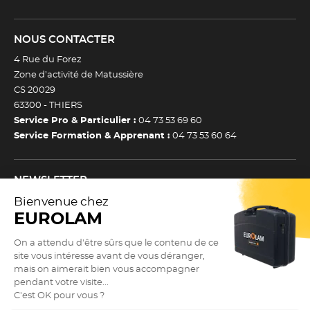
NOUS CONTACTER
4 Rue du Forez
Zone d’activité de Matussière
CS 20029
63300 -
THIERS
Service Pro & Particulier :
04 73 53 69 60
Service Formation & Apprenant :
04 73 53 60 64
NEWSLETTER
Inscrivez-vous à notre newsletter et recevez toutes nos
actualtiés et bons plans.
(Esc)
Je m’inscris à la newsletter
Newsletter
Adresse e-mail *
SUIVEZ NOUS !