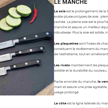
LE MANCHE
La soie
est le prolongement de la l
existe plusieurs types de soie : plei
Valider
cachée. La pleine soie est la plus fia
manche et assure un meilleur équi
robustesse. Plus la soie est solide, 
Les plaquettes
sont fixées de chaq
constituent le revêtement du manc
de l’esthétisme, tout en amélioran
Les rivets
maintiennent les plaquett
solidité et la durabilité du coutea
Partie arrondie du manche,
le ven
main et assure une prise agréable, l
usage prolongé.
La côte
est la ligne latérale du man