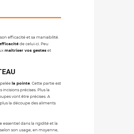
son efficacité et sa maniabilité.
efficacité
de celui-ci. Peu
ux
maîtriser vos gestes
et
TEAU
ppelée
la pointe
. Cette partie est
 incisions précises. Plus la
coupes vont être précises. A
e, plus la découpe des aliments
 essentiel dans la rigidité et la
e selon son usage, en moyenne,