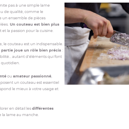
imite pas à une simple lame
au de qualité, comme le
he un ensemble de pièces
lées.
Un couteau est bien plus
at et la passion pour la cuisine.
, le couteau est un indispensable.
partie joue un rôle bien précis
:
abilité… autant d’éléments qui font
 quotidien.
nté
ou
amateur passionné
,
posent un couteau est essentiel
espond le mieux à votre usage et
lorer en détail les
différentes
e la lame au manche.