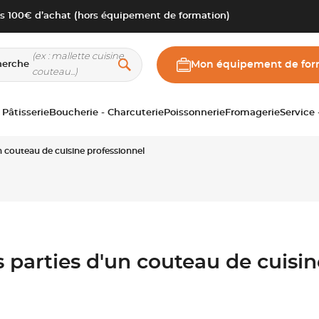
s 100€ d’achat (hors équipement de formation)
herche
Mon équipement de for
 Pâtisserie
Boucherie - Charcuterie
Poissonnerie
Fromagerie
Service
un couteau de cuisine professionnel
s parties d'un couteau de cuisin