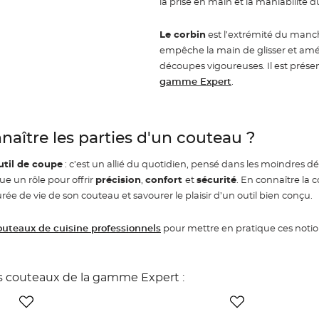
la prise en main et la maniabilité 
Le corbin
est l’extrémité du manch
empêche la main de glisser et améli
découpes vigoureuses. Il est présen
gamme Expert
.
aître les parties d'un couteau ?
util de coupe
: c’est un allié du quotidien, pensé dans les moindres dét
e un rôle pour offrir
précision
,
confort
et
sécurité
. En connaître la 
urée de vie de son couteau et savourer le plaisir d’un outil bien conçu.
outeaux de cuisine professionnels
pour mettre en pratique ces notio
s couteaux de la gamme Expert :