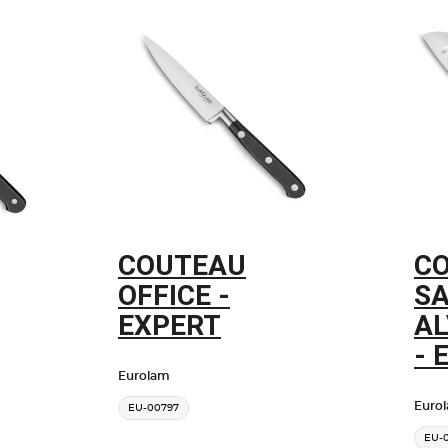
COUTEAU
C
OFFICE -
S
EXPERT
AL
- 
Eurolam
Euro
EU-00797
EU-