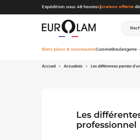
Aller au contenu
Aller à la navigation principale
Expédition sous 48 heures
Livraison offerte
dè
Rec
Bons plans & nouveautés
Cuisine
Boulangerie -
Accueil
Actualités
Les différentes parties d'
Les différente
professionnel