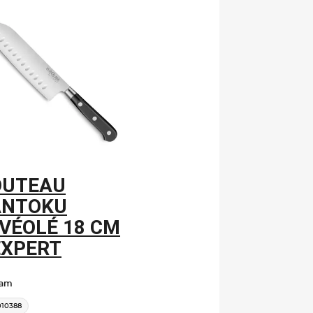
OUTEAU
ANTOKU
VÉOLÉ 18 CM
EXPERT
lam
010388