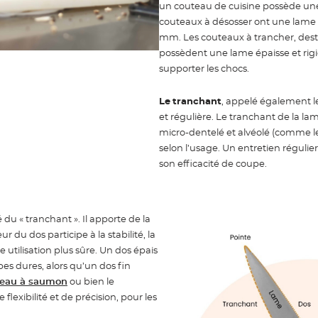
un couteau de cuisine possède une
couteaux à désosser ont une lame plu
mm. Les couteaux à trancher, dest
possèdent une lame épaisse et rig
supporter les chocs.
Le
tranchant
, appelé également le
et régulière. Le tranchant de la lam
micro-dentelé et alvéolé (comme 
selon l’usage. Un entretien régulie
son efficacité de coupe.
 du « tranchant ». Il apporte de la
eur du dos participe à la stabilité, la
 utilisation plus sûre. Un dos épais
es dures, alors qu’un dos fin
eau à saumon
ou bien le
e flexibilité et de précision, pour les