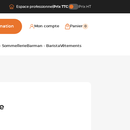
Espace professionnel
Prix TTC
Prix HT
mation
Mon compte
Panier
0
 - Sommellerie
Barman - Barista
Vêtements
e