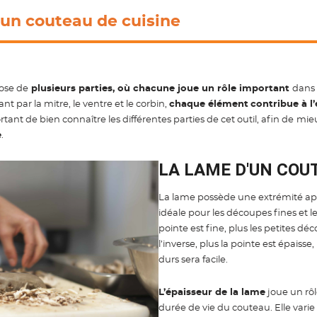
’un couteau de cuisine
ose de
plusieurs parties, où chacune joue un rôle important
dans 
 par la mitre, le ventre et le corbin,
chaque élément
contribue à l’
rtant de bien connaître les différentes parties de cet outil, afin de
mie
e
.
LA LAME D'UN COU
La lame possède une extrémité a
idéale pour les découpes fines et les
pointe est fine, plus les petites dé
l’inverse, plus la pointe est épaiss
durs sera facile.
L’épaisseur de la lame
joue un rôle
durée de vie du couteau. Elle vari