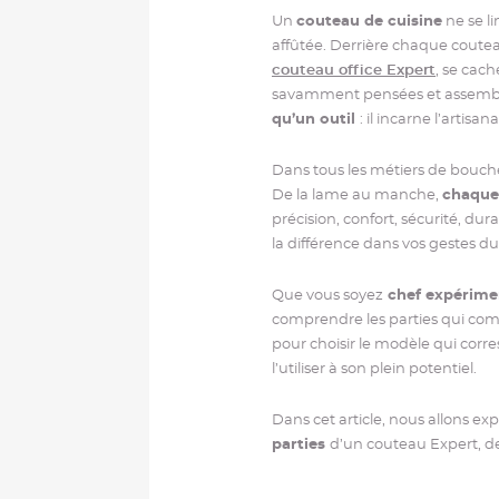
Un
couteau de cuisine
ne se l
affûtée. Derrière chaque coute
couteau office Expert
, se cac
savamment pensées et assemb
qu’un outil
: il incarne l’artisan
Dans tous les métiers de bouche
De la lame au manche,
chaque 
précision, confort, sécurité, dur
la différence dans vos gestes du
Que vous soyez
chef expérime
comprendre les parties qui com
pour choisir le modèle qui corr
l’utiliser à son plein potentiel.
Dans cet article, nous allons exp
parties
d’un couteau Expert, d