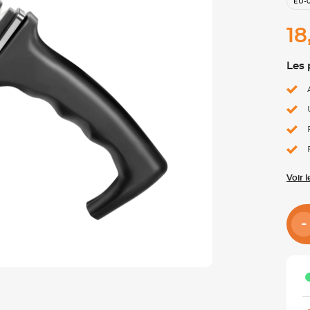
EU-
18
Les 
Voir 