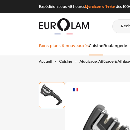
Aller au contenu
Aller à la navigation principale
Expédition sous 48 heures
Livraison offerte
dès 100€
Rec
Bons plans & nouveautés
Cuisine
Boulangerie -
Accueil
Cuisine
Aiguisage, Affûtage & Affilag