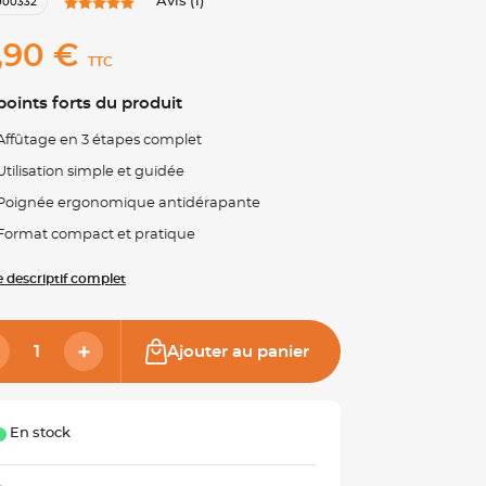
Avis (1)
000332
,90 €
TTC
points forts du produit
Affûtage en 3 étapes complet
Utilisation simple et guidée
Poignée ergonomique antidérapante
Format compact et pratique
le descriptif complet
Ajouter au panier
En stock