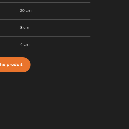
20 cm
8 cm
4 cm
che produit
(Esc)
(Esc)