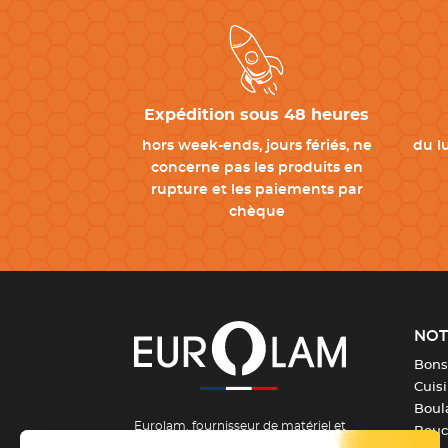
Expédition sous 48 heures
hors week-ends, jours fériés, ne
du l
concerne pas les produits en
rupture et les paiements par
chèque
NOT
Bons
Cuis
Boula
Eurolam, fournisseur de matériel et
Bouch
d’équipement pour la formation et les