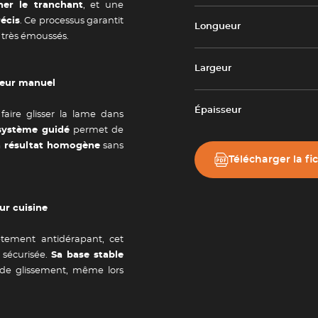
ner le tranchant
, et une
écis
. Ce processus garantit
Longueur
 très émoussés.
Largeur
teur manuel
Épaisseur
e faire glisser la lame dans
système guidé
permet de
 résultat homogène
sans
Télécharger la fi
ur cuisine
Newsletter
tement antidérapant, cet
 sécurisée.
Sa base stable
 de glissement, même lors
tailles
Adresse e-mail *