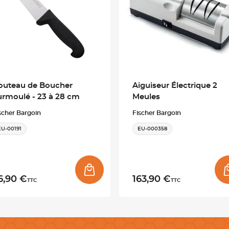
outeau de Boucher
Aiguiseur Électrique 2
urmoulé - 23 à 28 cm
Meules
scher Bargoin
Fischer Bargoin
EU-00191
EU-000358
6,90 €
163,90 €
TTC
TTC