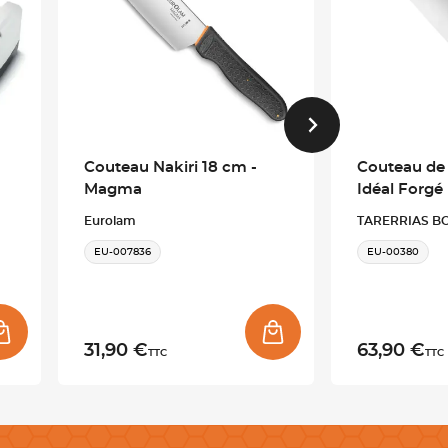
Couteau Nakiri 18 cm -
Couteau de 
Magma
Idéal Forgé
Eurolam
TARERRIAS B
EU-007836
EU-00380
31,90 €
63,90 €
TTC
TTC