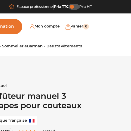
Espace professionnel
Prix TTC
Prix HT
mation
Mon compte
Panier
0
 - Sommellerie
Barman - Barista
Vêtements
fûteur manuel 3
apes pour couteaux
que française