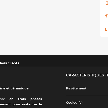
Avis clients
CARACTÉRISTIQUES 
tène et céramique
Revêtement
stème
en trois phases
Couleur(s)
iamant pour restaurer la