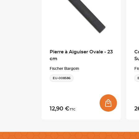
Pierre à Aiguiser Ovale - 23
C
cm
S
Fischer Bargoin
Fi
EU-008586
12,90 €
2
TTC