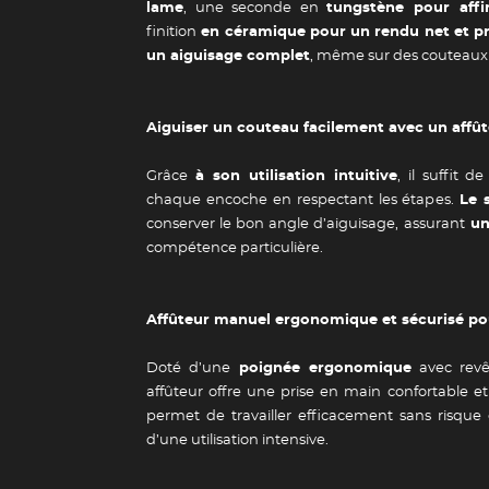
lame
, une seconde en
tungstène pour affi
finition
en céramique pour un rendu net et pr
un aiguisage complet
, même sur des couteaux
Aiguiser un couteau facilement avec un affû
Grâce
à son utilisation intuitive
, il suffit d
chaque encoche en respectant les étapes.
Le 
conserver le bon angle d’aiguisage, assurant
un
compétence particulière.
Affûteur manuel ergonomique et sécurisé po
Doté d’une
poignée ergonomique
avec revê
affûteur offre une prise en main confortable et
permet de travailler efficacement sans risque
Guide des 
d’une utilisation intensive.