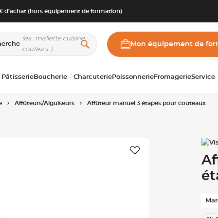
 d’achat (hors équipement de formation)
herche
Mon équipement de for
 Pâtisserie
Boucherie - Charcuterie
Poissonnerie
Fromagerie
Service
e
Affûteurs/Aiguiseurs
Affûteur manuel 3 étapes pour couteaux
Af
ét
Mar