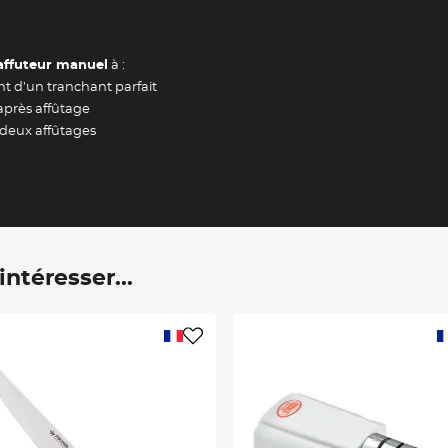
Valider
affuteur manuel
à :
nt d’un tranchant parfait
 après affûtage
e deux affûtages
ntéresser...