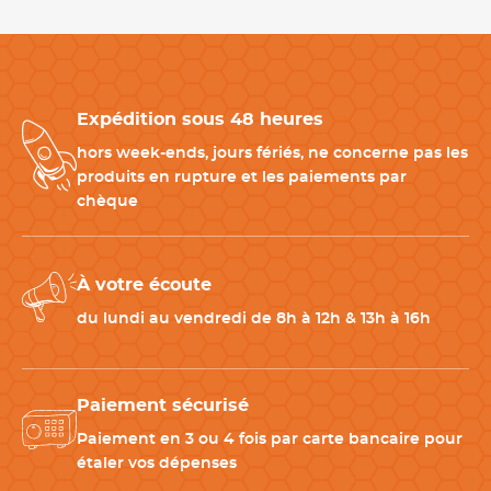
CARACTÉRISTIQUES TECHNIQUES
Matériau
Acier inoxydable
Expédition sous 48 heures
Entretien
Compatible avec le lave-
hors week-ends, jours fériés, ne concerne pas les
vaisselle
produits en rupture et les paiements par
chèque
Longueur
29 cm
À votre écoute
Diamètre
8.2 cm
du lundi au vendredi de 8h à 12h & 13h à 16h
Couleur(s)
Gris
Paiement sécurisé
Fabrication
Italie
Paiement en 3 ou 4 fois par carte bancaire pour
étaler vos dépenses