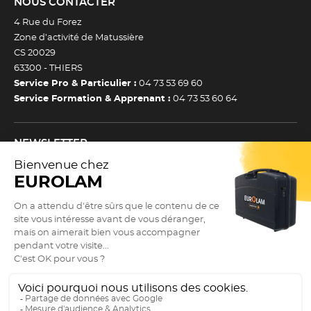
NOUS CONTACTER
4 Rue du Forez
Zone d’activité de Matussière
CS 20029
63300 -
THIERS
Service Pro & Particulier :
04 73 53 69 60
Service Formation & Apprenant :
04 73 53 60 64
NEWSLETTER
Inscrivez-vous à notre newsletter et recevez toutes nos
actualtiés et bons plans.
(Esc)
Je m’inscris à la newsletter
Newsletter
Adresse e-mail *
SUIVEZ NOUS !
9.3
(Esc)
/10
Actualités
2882 avis
Guide des tailles
Nos réseaux sociaux